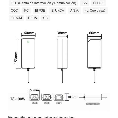
FCC (Centro de Información y Comunicación)
GS
El CCC
CQC
KC
El PSE
El UKCA
A.S.A.
- ¿ Qué pasa?
El RCM
RoHS
CB
Especificaciones internacionales