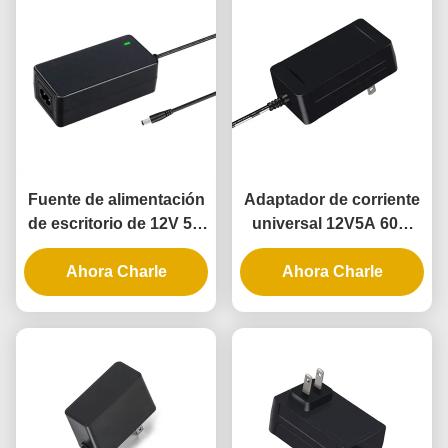
Fuente de alimentación
Adaptador de corriente
de escritorio de 12V 5A
universal 12V5A 60W
Clase 2 UL con 3 años
con 3 años de garantía
Ahora Charle
de garantía y
para luces de cuerda
Ahora Charle
cumplimiento DOE VI
LED flexibles