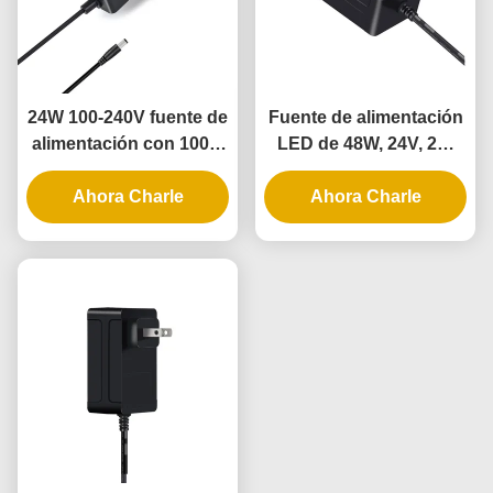
24W 100-240V fuente de
Fuente de alimentación
alimentación con 100%
LED de 48W, 24V, 2A,
de material de PC para
Clase 2 UL, con entrada
luces de LED y cámaras
Ahora Charle
de 100-240V para tira de
Ahora Charle
de CCTV
luces LED