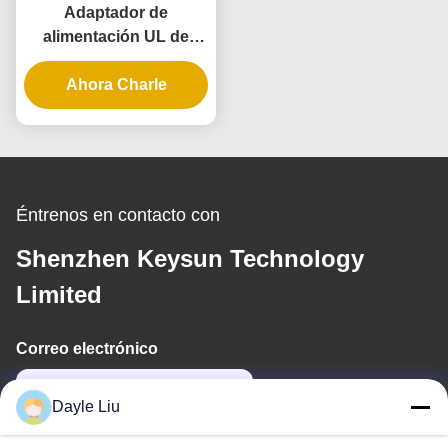
Adaptador de
alimentación UL de
clase 2 de 36W 12V 3A
para tiras de luz LED
Ahora Charle
con garantía de 3 años
y bajo voltaje seguro
Éntrenos en contacto con
Shenzhen Keysun Technology
Limited
Correo electrónico
power06@szzhpower.com
Dayle Liu