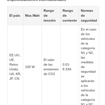
Rango
Rango
Normas
El país
Max.Watt
de
de
de
tensión
corriente
seguridad
En el caso
de los
vehículos
de la
categoría
N1 y N2,
EE.UU.,
las
UE,
El valor
medidas
Reino
de las
0.01-
100 W
de
Unido,
emisiones
8.33A
seguridad
UA, KR,
de CO2
se
JP, CN
aplicarán
a los
vehículos
de la
categoría
N1 y N2.