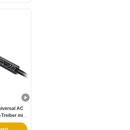
iversal AC
Treiber mit
chtem
etzt
äuse