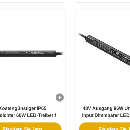
Kostengünstiger IP65
48V Ausgang 96W Un
dichter 60W LED-Treiber für
Input Dimmbarer LED-
ußenbeleuchtung mit
IP67 wasserdi
Plaudern Sie Jetzt
Plaudern Sie J
Aluminiumgehäuse
Aluminiumgeh