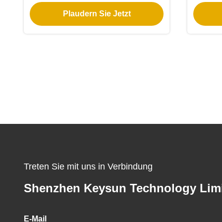
12V 24V 36V 48V Ausgang für den
Plaudern Sie Jetzt
Außenbereich
La
Treten Sie mit uns in Verbindung
Shenzhen Keysun Technology Lim
E-Mail