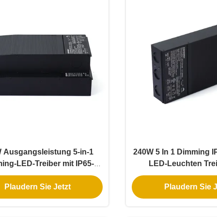
 Ausgangsleistung 5-in-1
240W 5 In 1 Dimming I
ing-LED-Treiber mit IP65-
LED-Leuchten Tre
Bewertung für
dimmbare LED-Strom
Plaudern Sie Jetzt
Plaudern Sie J
salbeleuchtungsanwendungen