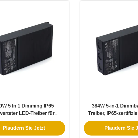
0W 5 In 1 Dimming IP65
384W 5-in-1 Dimmb
werteter LED-Treiber für
Treiber, IP65-zertifizie
mbare Stromversorgung
Streifen und Pende
Plaudern Sie Jetzt
Plaudern Sie J