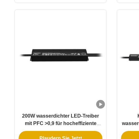
200W wasserdichter LED-Treiber
mit PFC >0,9 für hocheffiziente
wasser
kommerzielle Projekte
A
Plaudern Sie Jetzt