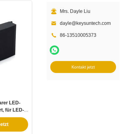
Mrs. Dayle Liu
dayle@keysuntech.com
86-13510005373
Kontakt jetzt
arer LED-
rt, für LED-
lleuchten
etzt