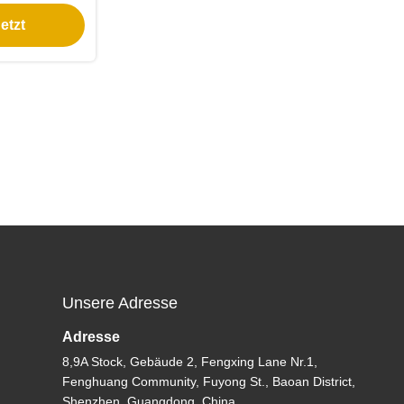
g für
etzt
en
Unsere Adresse
Adresse
8,9A Stock, Gebäude 2, Fengxing Lane Nr.1,
Fenghuang Community, Fuyong St., Baoan District,
Shenzhen, Guangdong, China