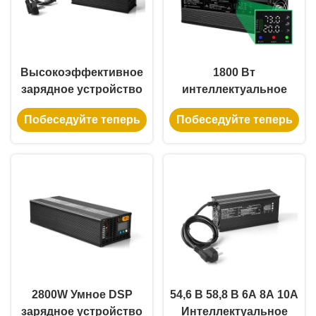
Высокоэффективное
1800 Вт
зарядное устройство
интеллектуальное
DSP мощностью 600
зарядное устройство
Побеседуйте теперь
Побеседуйте теперь
Вт для аккумуляторов
DSP с двойным
54,6 В 10 А с
регулируемым
регулируемым
напряжением и током
напряжением и током
для совместимости с
для литий-
несколькими
железофосфатных
аккумуляторами
аккумуляторов 36 В,
48 В, 60 В, а также для
свинцово-кислотных
аккумуляторов
2800W Умное DSP
54,6 В 58,8 В 6A 8A 10A
зарядное устройство
Интеллектуальное