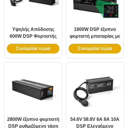
Υψηλής Απόδοσης
1800W DSP έξυπνο
600W DSP Φορτιστής
φορτιστή μπαταρίας με
Μπαταριών 54.6V10A
διπλή ρυθμιζόμενη
Συνομιλία τώρα
Συνομιλία τώρα
Λιθίου Σιδήρου
τάση και ρεύμα για
Ρυθμιζόμενης Τάσης
συμβατότητα
Ρεύματος 36V 48V 60V
πολλαπλών μπαταριών
Φόρτιση Μπαταριών
Μολύβδου-Οξέος
2800W έξυπνο φορτιστή
54.6V 58.8V 6A 8A 10A
DSP ρυθμιζόμενη τάση
DSP Ελεγχόμενο