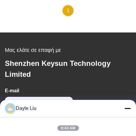
μπαταρίας 4A 5A 6A 7A
8A για μπαταρίες λιθίου
1
LiFePo4
Μας ελάτε σε επαφή με
Shenzhen Keysun Technology
Limited
E-mail
dayle@keysuntech.com
Dayle Liu
Η διεύθυνσή μας
8:43 AM