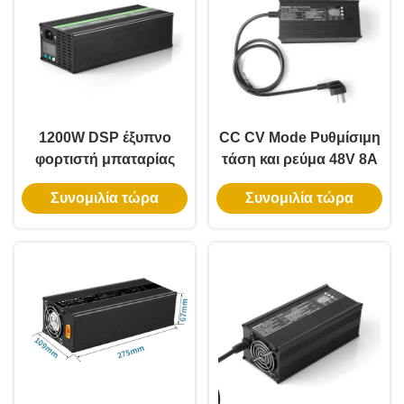
Ηλεκτρική κινητικότητα
1200W DSP έξυπνο
CC CV Mode Ρυθμίσιμη
φορτιστή μπαταρίας
τάση και ρεύμα 48V 8A
λιθίου 36V 48V 58.8V
φορτιστή μπαταρίας με
Συνομιλία τώρα
Συνομιλία τώρα
20A 60V 72V 73V 15A
ψηφιακή οθόνη για
PFC 91,5% με
μπαταρίες LiFePo4
επικοινωνία S485 CAN
για συστήματα
αποθήκευσης ενέργειας