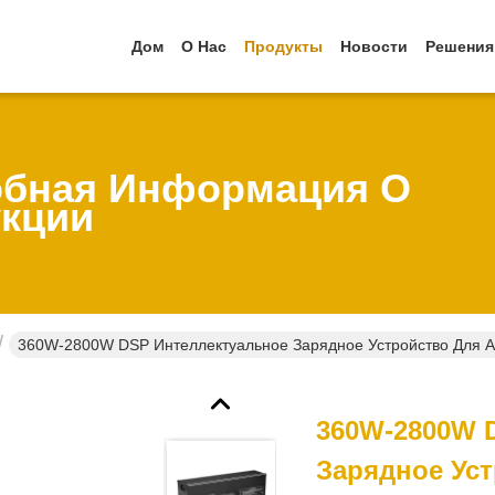
Дом
О Нас
Продукты
Новости
Решения
бная Информация О
кции
360W-2800W DSP Интеллектуальное Зарядное Устройство Для 
360W-2800W 
Зарядное Ус