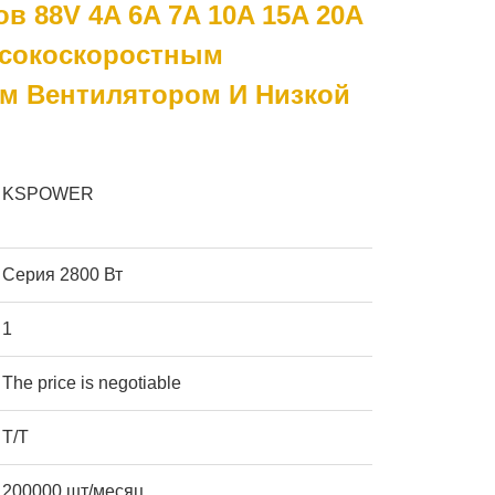
в 88V 4A 6A 7A 10A 15A 20A
ысокоскоростным
 Вентилятором И Низкой
KSPOWER
Серия 2800 Вт
1
The price is negotiable
Т/Т
200000 шт/месяц