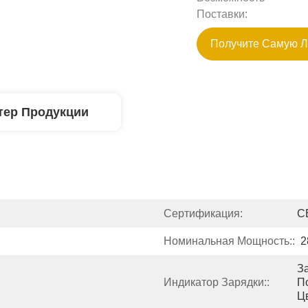
Поставки:
Получите Самую 
тер Продукции
Сертификация:
C
Номинальная Мощность::
2
За
Индикатор Зарядки::
П
Ц