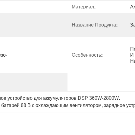
Материал::
А
Название Продукта::
З
П
зо-
Особенность::
И 
Н
ное устройство для аккумуляторов DSP 360W-2800W
, 
я батарей 88 В с охлаждающим вентилятором
, 
зарядное уст