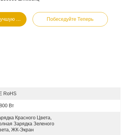
Лучшую Цену
Побеседуйте Теперь
E RoHS
800 Вт
рядка Красного Цвета, 
олная Зарядка Зеленого 
вета, ЖК-Экран