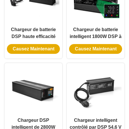
Chargeur de batterie
Chargeur de batterie
DSP haute efficacité
intelligent 1800W DSP à
600W 54.6V10A Lithium
double tension et
Causez Maintenant
Causez Maintenant
Fer Tension et courant
courant réglables pour
réglables 36V 48V 60V
une compatibilité avec
Chargeur de batteries
plusieurs batteries
au plomb
Chargeur DSP
Chargeur intelligent
intelligent de 2800W
contrôlé par DSP 54,6 V