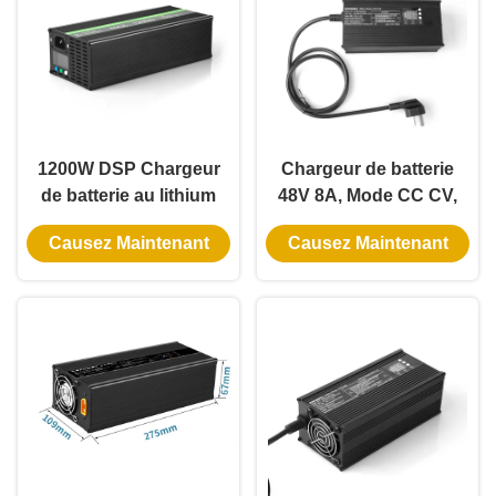
Applications de mobilité
TFT et Bluetooth
électrique
1200W DSP Chargeur
Chargeur de batterie
de batterie au lithium
48V 8A, Mode CC CV,
intelligent 36V 48V
tension et courant
Causez Maintenant
Causez Maintenant
58.8V 20A 60V 72V 73V
réglables, avec écran
15A PFC 91,5% avec
numérique pour
communication CAN
Batteries LiFePo4
S485 pour les systèmes
de stockage d'énergie