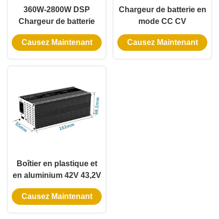
360W-2800W DSP
Chargeur de batterie en
Chargeur de batterie
mode CC CV
intelligent 88V 4A 6A 7A
personnalisé 48V 60V
Causez Maintenant
Causez Maintenant
10A 15A 20A 25A 30A
72V 6A 8A 10A 12A
avec ventilateur de
Fonctions de courant
refroidissement à
réglable en tension
grande vitesse et faible
dans un seul chargeur
sortie de ondulation
intelligent DSP
Boîtier en plastique et
en aluminium 42V 43,2V
43,8V 48V 50,6V 54,6V
Causez Maintenant
54,75V 57,6V 58,4V
Chargeur de batterie 4A