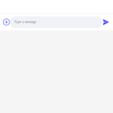
Зарядное Устройство Для Велосипедной Батареи
СОБЩЕННЫЕ ПРОДУКТЫ
Photo
Video Call
Audio Call
Высокоэффективное
1800 Вт
зарядное устройство
интеллектуальное