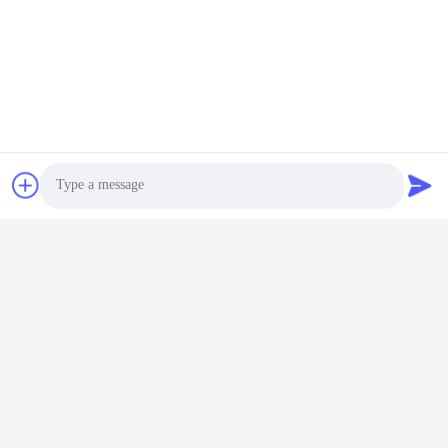
Photo
Video Call
Audio Call
Бирки:
Зарядное Устройство Для Электровелосипеда