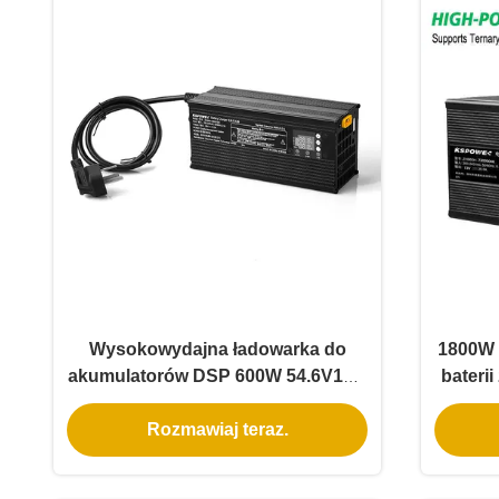
Wysokowydajna ładowarka do
1800W 
akumulatorów DSP 600W 54.6V10A
bateri
z regulowanym napięciem i prądem
n
Rozmawiaj teraz.
do akumulatorów litowo-żelaznych
komp
36V 48V 60V