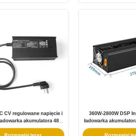
wyświetlaczem TFT i
C CV regulowane napięcie i
360W-2800W DSP Int
Ładowarka akumulatora 48V
ładowarka akumulator
z ekranem cyfrowym dla
7A 10A 15A 20A 25A 3
Rozmawiaj teraz.
Rozmawiaj ter
kumulatorów LiFePo4
wentylatorem chłodzą