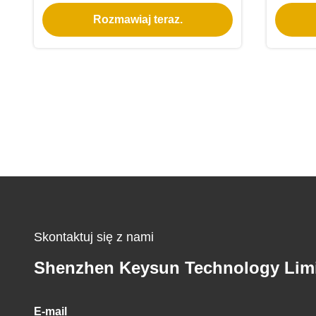
12A Regulowane napięcie Funkcje
54.7
Rozmawiaj teraz.
prądu w jednej inteligentnej
akumu
ładowarce DSP
LiFe
Skontaktuj się z nami
Shenzhen Keysun Technology Lim
E-mail