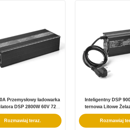
0A Przemysłowy ładowarka
Inteligentny DSP 90
latora DSP 2800W 60V 72V
ternowa Litowe Żela
88V 30A dla systemów
Kwas LiFePo4 Ła
Rozmawiaj teraz.
Rozmawiaj ter
mulatorów AGV wózków
akumulatorów 36V 48
widłowych
15A 72V 88V 10A z 