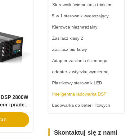
Sterownik ściemniania triakiem
5 w 1 sterownik wygaszający
Kierowca niezmrażalny
Zasilacz klasy 2
Zasilacz biurkowy
Adapter zasilania ściennego
adapter z wtyczką wymienną
Plastikowy sterownik LED
Inteligentna ładowarka DSP
ka DSP 2800W
iem i prądem
Ładowarka do baterii litowych
kompatybilna
az.
o-żelazowo-
kładnikowymi
Skontaktuj się z nami