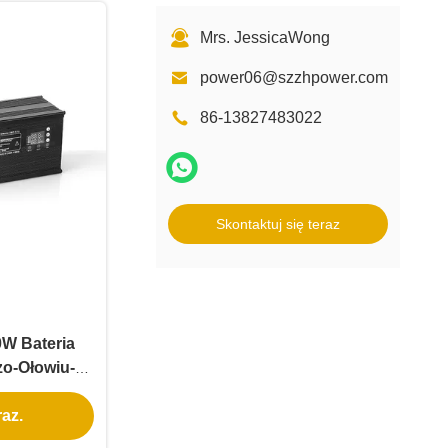
Mrs. JessicaWong
power06@szzhpower.com
86-13827483022
Skontaktuj się teraz
0W Bateria
zo-Ołowiu-
dowarka
az.
V 58.8V 60V
kolorowym