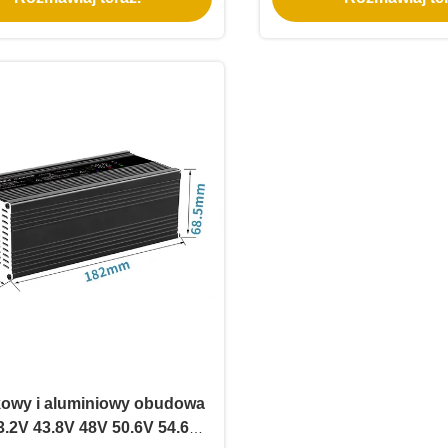
mocą falow
kowy i aluminiowy obudowa
3.2V 43.8V 48V 50.6V 54.6V