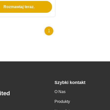
5V 57.6V 58.4V Ładowarka
Rozmawiaj teraz.
latora 4A 5A 6A 7A 8A do
Po4 Akumulatory litowo-
ołowiowe
1
Szybki kontakt
O Nas
ited
Produkty