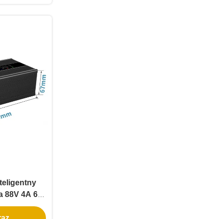
 Bluetooth
eligentny
a 88V 4A 6A
0A z szybkim
az.
cym i niską