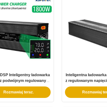
DSP Inteligentny ładowarka
Inteligentna ładowar
i z podwójnym regulowanym
z regulowanym napięc
apięciem i prądem dla
10-88V 1-30A, w pełni 
Rozmawiaj teraz.
Rozmawiaj ter
atybilności wielu baterii
z akumulatorami litow
fosforanowymi i trójs