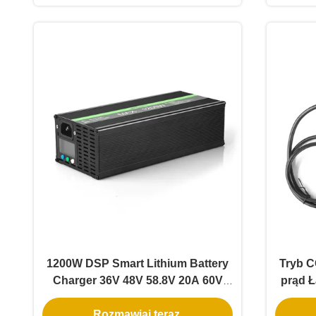
baterii i chłodzenia wentylatora
1200W DSP Smart Lithium Battery
Tryb C
Charger 36V 48V 58.8V 20A 60V
prąd 
72V 73V 15A PFC 91,5% z
8A 
Rozmawiaj teraz.
komunikacją S485 CAN dla
a