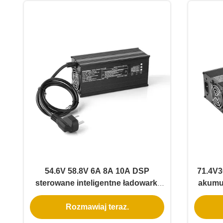
54.6V 58.8V 6A 8A 10A DSP
71.4V3
sterowane inteligentne ładowarki
akumu
360W 500W 600W regulowane
Rozmawiaj teraz.
napięcie prądu 1-10A z
aku
automatycznym wykrywaniem