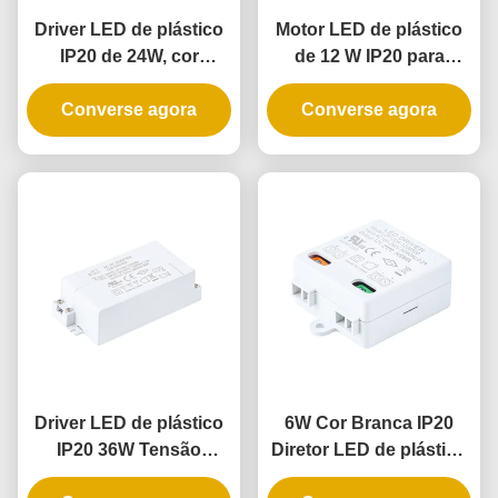
Driver LED de plástico
Motor LED de plástico
IP20 de 24W, cor
de 12 W IP20 para
branca, com tensão
iluminação interna com
Converse agora
constante para
tensão constante e
Converse agora
iluminação interior
entrada universal
Driver LED de plástico
6W Cor Branca IP20
IP20 36W Tensão
Diretor LED de plástico
Constante para
com tensão constante