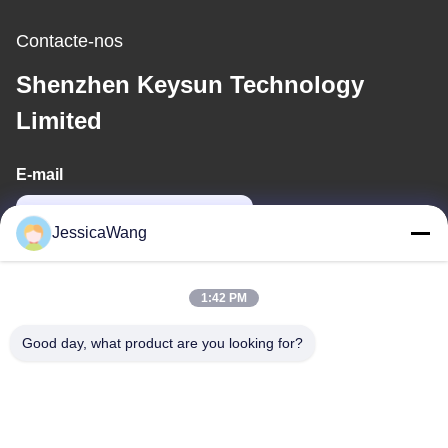
Contacte-nos
Shenzhen Keysun Technology
Limited
E-mail
power06@szzhpower.com
JessicaWang
O nosso endereço
1:42 PM
Endereço
Good day, what product are you looking for?
8º, 9º Andar, Edifício 2, Fengxing Lane nº 1, Comunidade
Fenghuang, Rua Fuyong, Distrito de Baoan, Shenzhen,
Guangdong, China
Telefone