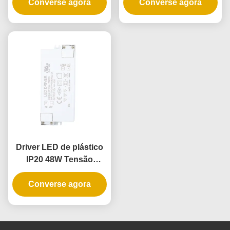
Converse agora
Aplicações de
para iluminação interna
Converse agora
Iluminação Interna
Driver LED de plástico
IP20 48W Tensão
Constante
Converse agora