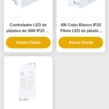
Controlador LED de
6W Color Blanco IP20
plástico de 36W IP20 de
Piloto LED de plástico
voltaje constante para
con voltaje constante
aplicaciones de
Ahora Charle
para iluminación interior
Ahora Charle
iluminación interior