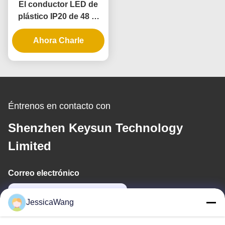
El conductor LED de
plástico IP20 de 48 W
tiene un voltaje
Ahora Charle
constante
Éntrenos en contacto con
Shenzhen Keysun Technology
Limited
Correo electrónico
power06@szzhpower.com
JessicaWang