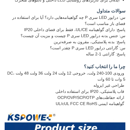
ایده‌آل برای کاربردهای روشنایی LED داخلی و تابلوهای متحرک
سوالات متداول
س: درایور LED سری P چه گواهینامه‌هایی دارد؟ آیا برای استفاده در
فضای باز مناسب است؟
پاسخ: دارای گواهینامه UL/CE، فقط برای فضای داخلی IP20
س: جنس بدنه درایور LED سری P چیست و مزیت آن چیست؟
پاسخ: بدنه پلاستیکی، مقرون به صرفه‌ترین
س: گارانتی درایور LED سری P چقدر است؟
پاسخ: گارانتی 1-2 ساله
چرا ما را انتخاب کنید؟
ورودی 100-240 ولت، خروجی 12 ولت 24 ولت 36 ولت 48 ولت DC،
5 وات تا 60 وات
طراحی غیر ایزوله
قاب پلاستیکی، IP20 برای استفاده داخلی
ارائه حفاظت‌های OCP/OVP/SCP/OTP
گواهینامه ایمنی UL/cUL FCC CE RoHS