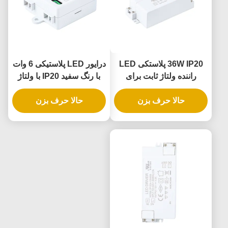
36W IP20 پلاستکی LED
درایور LED پلاستیکی 6 وات
راننده ولتاژ ثابت برای
با رنگ سفید IP20 با ولتاژ
کاربردهای روشنایی داخلی
ثابت برای روشنایی داخلی
حالا حرف بزن
حالا حرف بزن