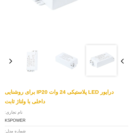
درایور LED پلاستیکی 24 وات IP20 برای روشنایی
داخلی با ولتاژ ثابت
نام تجاری:
KSPOWER
شماره مدل: