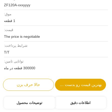
ZF120A-xxxyyyy
موق:
1 قطعه
قیمت:
The price is negotiable
شرایط پرداخت:
T/T
توانایی تامین:
300000 قطعه در ماه
بهترین قیمت رو بدست بیار
حالا حرف بزن
اطلاعات دقیق
توضیحات محصول