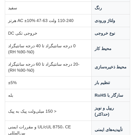
رنگ
سفید
ولتاژ ورودی
110-240 ولت AC ±10% 47-63 هرتز
نوع خروجی
خروجی تکی DC
0 درجه سانتیگراد تا 40 درجه سانتیگراد
محیط کار
(0%-90% RH)
-20 درجه سانتیگراد تا 60 درجه سانتیگراد
محیط ذخیره‌سازی
(0%-90% RH)
تنظیم بار
±5%
سازگار با RoHS
بله
ریپل و نویز
< 150 میلی‌ولت پیک به پیک
(حداکثر)
UL/cUL 8750، CE و مقررات ایمنی
تأییدیه‌های ایمنی
بین‌المللی