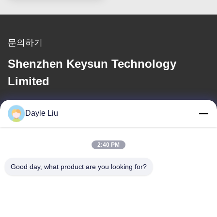
문의하기
Shenzhen Keysun Technology
Limited
이메일
Dayle Liu
power06@szzhpower.com
2:40 PM
우리 주소
Good day, what product are you looking for?
주소
중국 광둥성 선전시 바오안구 푸융 거리 펑황 커뮤니티 펑싱 레인 1
번지 2동 8, 9A층