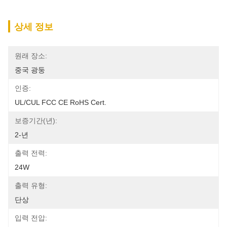
상세 정보
원래 장소:
중국 광둥
인증:
UL/cUL FCC CE RoHS Cert.
보증기간(년):
2-년
출력 전력:
24W
출력 유형:
단상
입력 전압: