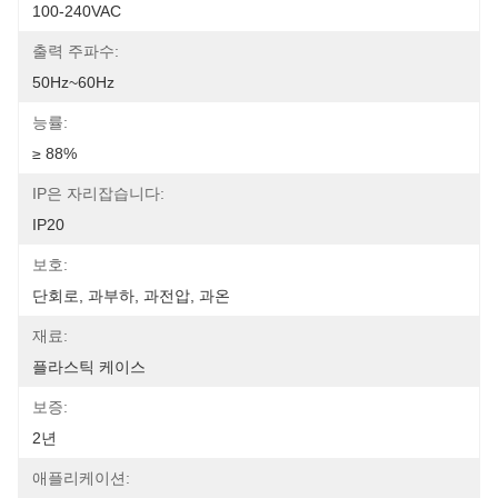
100-240VAC
출력 주파수:
50Hz~60Hz
능률:
≥ 88%
IP은 자리잡습니다:
IP20
보호:
단회로, 과부하, 과전압, 과온
재료:
플라스틱 케이스
보증:
2년
애플리케이션: