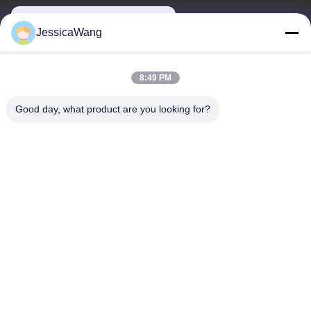
power06@szzhpower.com
JessicaWang
O nosso endereço
8:49 PM
Endereço
Good day, what product are you looking for?
8º, 9º Andar, Edifício 2, Fengxing Lane nº 1, Comunidade
Fenghuang, Rua Fuyong, Distrito de Baoan, Shenzhen,
Guangdong, China
Telefone
0086-755-81461285
Política de privacidade
|
Mapa do Site
Boa qualidade de China Driver Dimerizável 0-10v Fornecedor. ©