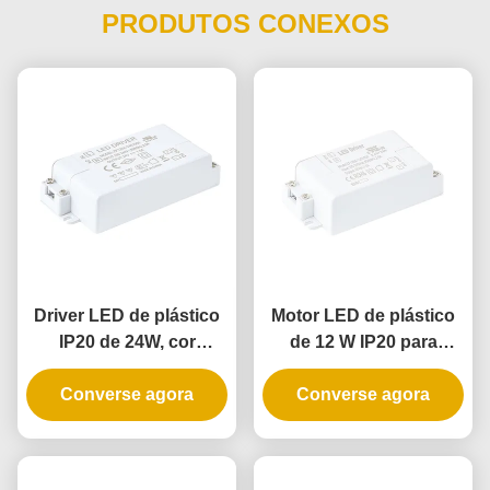
PRODUTOS CONEXOS
Driver LED de plástico
Motor LED de plástico
IP20 de 24W, cor
de 12 W IP20 para
branca, com tensão
iluminação interna com
Converse agora
constante para
tensão constante e
Converse agora
iluminação interior
entrada universal