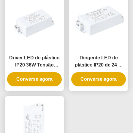
Driver LED de plástico
Dirigente LED de
IP20 36W Tensão
plástico IP20 de 24 W
Constante para
para iluminação interna
Converse agora
Aplicações de
com tensão constante
Converse agora
Iluminação Interna