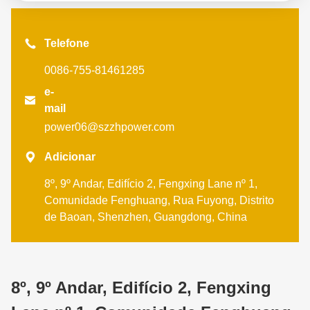
Telefone
0086-755-81461285
e-

mail
power06@szzhpower.com

Adicionar
8º, 9º Andar, Edifício 2, Fengxing Lane nº 1,
Comunidade Fenghuang, Rua Fuyong, Distrito
de Baoan, Shenzhen, Guangdong, China
8º, 9º Andar, Edifício 2, Fengxing