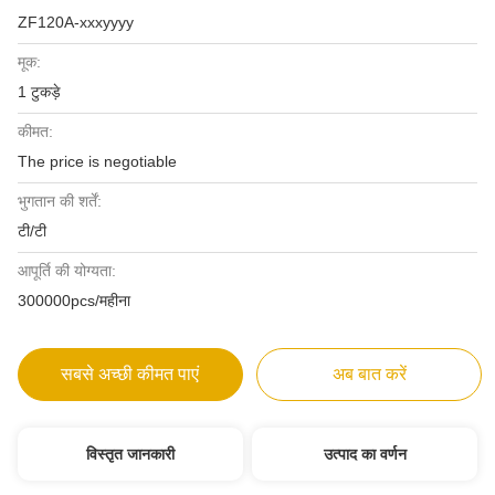
ZF120A-xxxyyyy
मूक:
1 टुकड़े
कीमत:
The price is negotiable
भुगतान की शर्तें:
टी/टी
आपूर्ति की योग्यता:
300000pcs/महीना
सबसे अच्छी कीमत पाएं
अब बात करें
विस्तृत जानकारी
उत्पाद का वर्णन