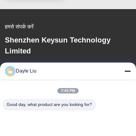
हमसे संपर्क करें
Shenzhen Keysun Technology
Limited
ई-मेल
Dayle Liu
power06@szzhpower.com
7:45 PM
हमारा पता
Good day, what product are you looking for?
पता
8,9A मंजिल, बिल्डिंग 2, फेंगक्सिंग लेन नंबर 1, फेनघुंग कम्युनिटी, फ्यूयोंग स्ट्रीट,
बाओन जिला, शेन्ज़ेन, गुआंगडोंग, चीन