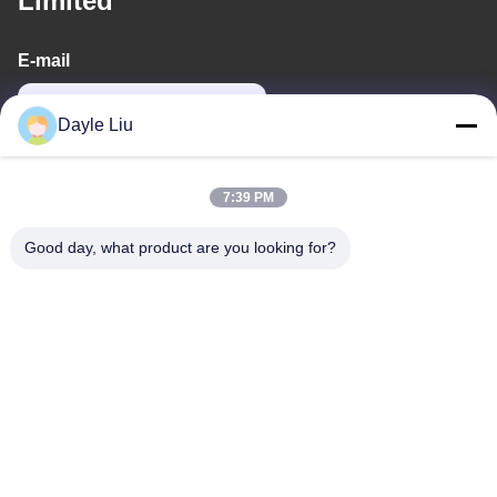
Limited
E-mail
dayle@keysuntech.com
Dayle Liu
O nosso endereço
7:39 PM
Endereço
Good day, what product are you looking for?
8º, 9º Andar, Edifício 2, Fengxing Lane nº 1, Comunidade
Fenghuang, Rua Fuyong, Distrito de Baoan, Shenzhen,
Guangdong, China
Telefone
0086-755-81461285