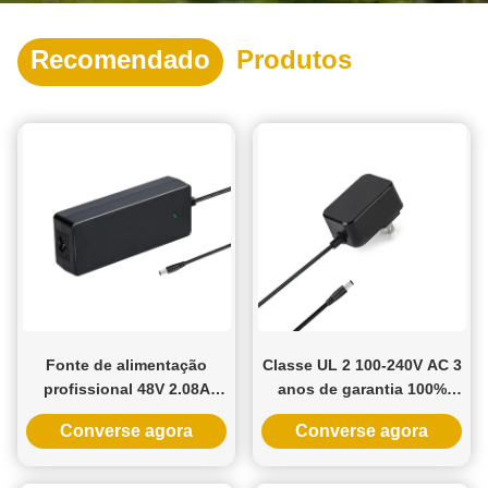
Recomendado
Produtos
Fonte de alimentação
Classe UL 2 100-240V AC 3
profissional 48V 2.08A
anos de garantia 100%
100W Classe 2 com
material PC de montagem
Converse agora
Converse agora
certificação UL para
na parede Fornecimento
instaladores de LED
de energia para
iluminação LED