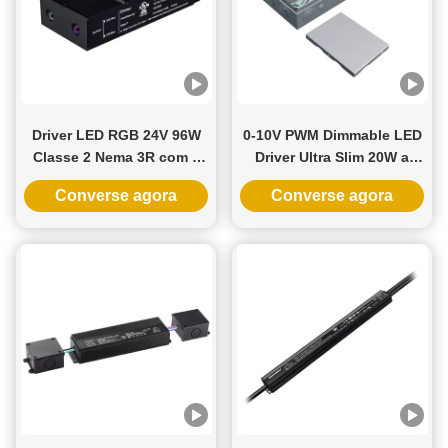
Driver LED RGB 24V 96W
0-10V PWM Dimmable LED
Classe 2 Nema 3R com 5
Driver Ultra Slim 20W a
anos de garantia e
96W 12V 24V DC LED fonte
Converse agora
Converse agora
compatível com dimmer
de alimentação
Triac