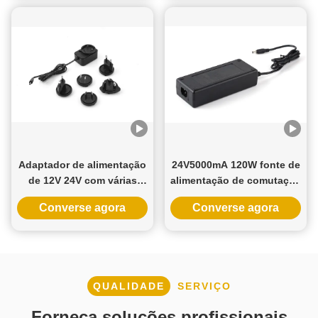
LED atenuável
porta inteligente
Adaptador de alimentação
24V5000mA 120W fonte de
de 12V 24V com várias
alimentação de comutação
tomadas de corrente
com entrada AC100-240V e
Converse agora
Converse agora
alternada e 3 anos de
3 anos de garantia para
garantia
uso industrial e doméstico
QUALIDADE
SERVIÇO
Forneça soluções profissionais