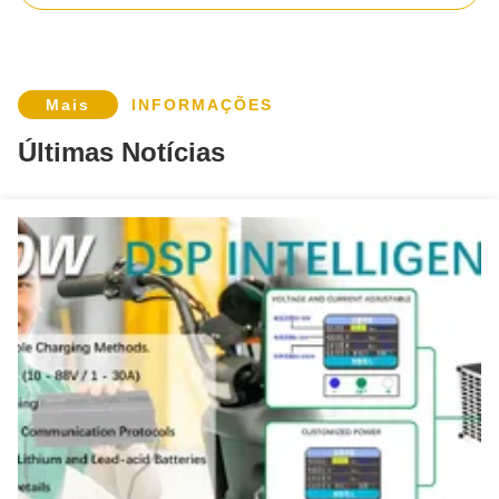
Adaptador de energia AC DC 24V 3A com luz indicadora Shenzhen Transformer Classe 2 DOE VI Eficiência UL FCC CE KC SAA RoHS
Adaptador de fonte de alimentação 120V 60Hz 72W 12V 6A Transformador para barra de luz LED Transformador 12Vdc PSU 120 Volts AC 12 Fonte de alimentação de comutação
Mais
INFORMAÇÕES
Adaptador de energia de parede de 12 W UL com 3 anos de garantia e alimentação AC DC
Últimas Notícias
Adaptador de energia de parede de saída de 36W com entrada de 100-240Vac e garantia de 3 anos para fonte de alimentação AC DC confiável
12V 1A 12W UL Listado Adaptador de Plug de Parede com 3 anos de garantia e múltiplas proteções
Adaptador AC 12V 5A DOE 6 para Tablet PC Android AC/DC LED Transformer 5.0A Adaptador de 4 pinos Cabo DC 1.2m/1.5m/1.8m Entrada 2A
Adaptador AC DC 24V 4A 12V 8A para Amplificador de Potência de Áudio e Vídeo, Iluminação LED, UL Classe 2, Eficiência VI, 96W, Fonte de Alimentação de Mesa
Adaptador AC DC 120W para Iluminação LED, Câmera CCTV, Impressora 3D, Transformador de Mesa 24V 5A, Outros 110V/220V
Zf120a-1401000 3- Adaptador de Energia para Desktop 14V 10A DC Saída para Soundbar 100% Versão Desktop PC
3- ZF120A-1202000 Driver LED de plástico de alimentação 12V 2.0A Transformador com certificação CE Rohs 94*44*24mm