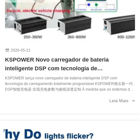
Fonte de alimentação para conexão de mesa 5V-24V 1A-5A Adaptador Carregador com conector DC 9V 12V 24V 5.5*2.1mm 153*60*38mm
Alimentação em corrente contínua Adaptador de conversão 12v 10a Adaptador de transformador de alta potência 120W Adaptador de saída UL CUL FCC CE ROHS GS KS SAA CB
Adaptador de alimentação de corrente contínua de 12V 1A a 3A com tomadas de 9V UL Nível VI SAA KC Certificado 62*39*26mm 100%PC Direct
Fornecimento de energia 100% PC Zhenhuan 5v-36v AC/DC Preto Branco Desktop 1a-10a Adaptador para 5v 6v 9v 12v 15v 16v 18v 19v 24v 36v
2026-05-21
KSPOWER Novo carregador de bateria
Classe 2 Cul UL CE FCC GS CB CCC KC SAA ROHS Nível VI 12V 1.5A 18W AC DC Adaptador Transformador Plug preto para entrada 50/60Hz
inteligente DSP com tecnologia de
Adaptador de energia para desktop com certificação UL 12V 1.5A 18W Saída com entrada 100V-240V para iluminação LED e aplicações médicas
carregamento totalmente programável
KSPOWER lança novo carregador de bateria inteligente DSP com
tecnologia de carregamento totalmente programável KSPOWER推出新一代
Adaptadores Intercâmbiveis de 36w Plugins Múltiples Desmontáveis Adaptador de Energia AC/DC 5V 6V 9V 12V 24V 1A 2A 3A 4A ZH para todo o mundo
DSP智能充电器 实现充电参数与曲线深度定制 À medida que os sistemas de
baterias continuam a evoluir nas aplicações de armazenamento de energia,
Leia Mais
mobilidade elétrica e automação industrial, os ...
110V-240VAC 50/60HZ Condutor LED Carapaça de plástico 6W LED Fornecimento de energia de tensão constante 12V 0.5A Tipo de saída do condutor Fase única