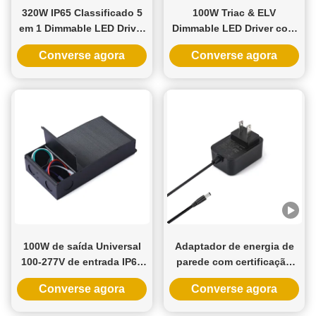
320W IP65 Classificado 5
100W Triac & ELV
em 1 Dimmable LED Driver
Dimmable LED Driver com
para lâmpadas de LED de
entrada 100-277VAC e
Converse agora
Converse agora
faixa interior e exterior
saída 12V 24V 36V 48V
para compatibilidade
universal
100W de saída Universal
Adaptador de energia de
100-277V de entrada IP65
parede com certificação
classificado 5 em 1
UL com saída de 5V 12V
Converse agora
Converse agora
transformador LED de
24V e potência de 12W
atenuação para condutor
24W para fechadura de