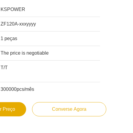
KSPOWER
ZF120A-xxxyyyy
1 peças
The price is negotiable
T/T
300000pcs/mês
r Preço
Converse Agora