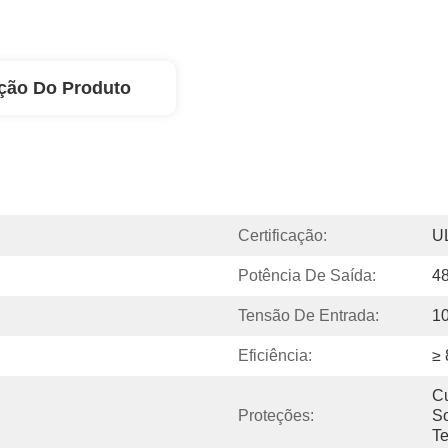
ção Do Produto
Certificação:
U
Potência De Saída:
4
Tensão De Entrada:
1
Eficiência:
≥
Cu
Proteções:
So
T