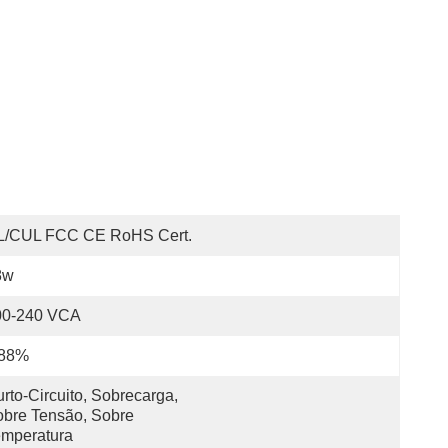
L/cUL FCC CE RoHS Cert.
8w
00-240 VCA
 88%
rto-Circuito, Sobrecarga, 
bre Tensão, Sobre 
emperatura