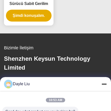
Sürücü Sabit Gerilim
Şimdi konuşalım.
Bizimle İletişim
Shenzhen Keysun Technology
Limited
E-posta
Dayle Liu
power06@szzhpower.com
10:53 AM
Adresimiz