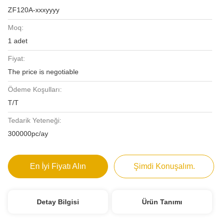
ZF120A-xxxyyyy
Moq:
1 adet
Fiyat:
The price is negotiable
Ödeme Koşulları:
T/T
Tedarik Yeteneği:
300000pc/ay
En İyi Fiyatı Alın
Şimdi Konuşalım.
Detay Bilgisi
Ürün Tanımı