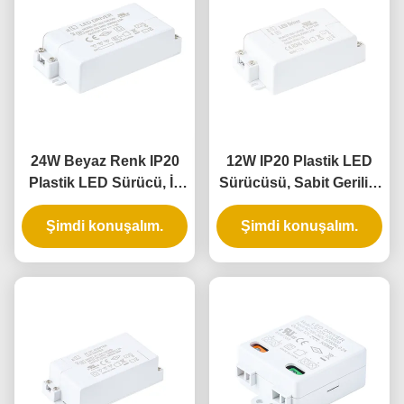
24W Beyaz Renk IP20
12W IP20 Plastik LED
Plastik LED Sürücü, İç
Sürücüsü, Sabit Gerilim
Mekan Aydınlatması için
ve Evrensel Girişli İç
Şimdi konuşalım.
Sabit Voltajlı
Mekan Aydınlatması İçin
Şimdi konuşalım.