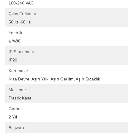
100-240 VAC
Çıkış Frekansı:
50Hz~60Hz
Yeterlik:
≥ %88
IP Sıralaması:
IP20
Korumalar:
Kısa Devre, Aşırı Yük, Aşırı Gerilim, Aşırı Sıcaklık
Malzeme:
Plastik Kasa
Garanti:
2 Yıl
Başvuru: