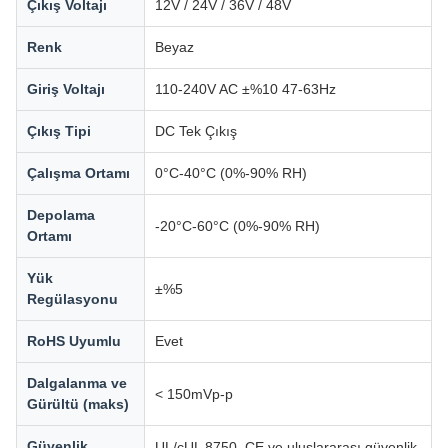
Çıkış Voltajı
12V / 24V / 36V / 48V
Renk
Beyaz
Giriş Voltajı
110-240V AC ±%10 47-63Hz
Çıkış Tipi
DC Tek Çıkış
Çalışma Ortamı
0°C-40°C (0%-90% RH)
Depolama
-20°C-60°C (0%-90% RH)
Ortamı
Yük
±%5
Regülasyonu
RoHS Uyumlu
Evet
Dalgalanma ve
< 150mVp-p
Gürültü (maks)
Güvenlik
UL/cUL 8750, CE ve uluslararası güvenlik