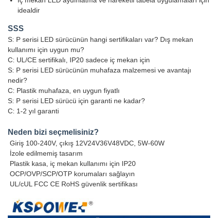
İç mekan LED aydınlatma ve hareketli tabela uygulamaları için
idealdir
SSS
S: P serisi LED sürücünün hangi sertifikaları var? Dış mekan
kullanımı için uygun mu?
C: UL/CE sertifikalı, IP20 sadece iç mekan için
S: P serisi LED sürücünün muhafaza malzemesi ve avantajı
nedir?
C: Plastik muhafaza, en uygun fiyatlı
S: P serisi LED sürücü için garanti ne kadar?
C: 1-2 yıl garanti
Neden bizi seçmelisiniz?
Giriş 100-240V, çıkış 12V24V36V48VDC, 5W-60W
İzole edilmemiş tasarım
Plastik kasa, iç mekan kullanımı için IP20
OCP/OVP/SCP/OTP korumaları sağlayın
UL/cUL FCC CE RoHS güvenlik sertifikası