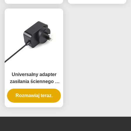
Universalny adapter
zasilania ściennego o
mocy 10 W z 3 letnią
gwarancją i wieloma
Rozmawiaj teraz.
napięciami wyjściowymi