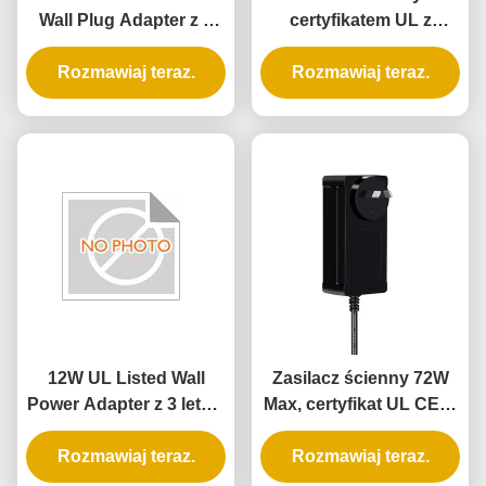
Wall Plug Adapter z 3
certyfikatem UL z
letnią gwarancją i
wyjściem 5V 12V 24V i
wielokrotną ochroną
Rozmawiaj teraz.
mocą 12W 24W do
Rozmawiaj teraz.
inteligentnego zamka
do drzwi
12W UL Listed Wall
Zasilacz ścienny 72W
Power Adapter z 3 letnią
Max, certyfikat UL CE, z
gwarancją i zasilaniem
3-letnią gwarancją
Rozmawiaj teraz.
prądem AC DC
Rozmawiaj teraz.