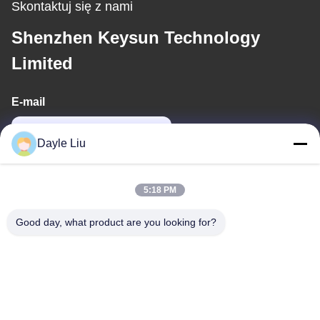
Skontaktuj się z nami
Shenzhen Keysun Technology
Limited
E-mail
dayle@keysuntech.com
Dayle Liu
Nasz adres
5:18 PM
Adres
Good day, what product are you looking for?
89A piętro, budynek 2, Fengxing Lane nr.1, Fenghuang
Community, Fuyong St., Baoan District, Shenzhen, Guangdong,
Chiny
Tel.
0086-755-81461285