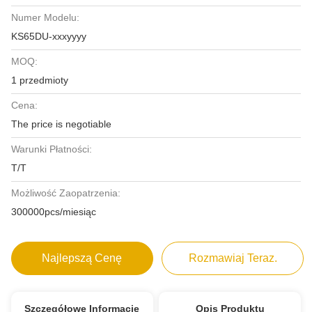
Numer Modelu:
KS65DU-xxxyyyy
MOQ:
1 przedmioty
Cena:
The price is negotiable
Warunki Płatności:
T/T
Możliwość Zaopatrzenia:
300000pcs/miesiąc
Najlepszą Cenę
Rozmawiaj Teraz.
Szczegółowe Informacje
Opis Produktu