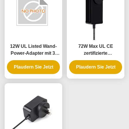
12W UL Listed Wand-
72W Max UL CE
Power-Adapter mit 3-
zertifizierte
Jahres-Garantie und
Wandstecker mit 3-
Plaudern Sie Jetzt
AC-DC-
Plaudern Sie Jetzt
jähriger Garantie
Stromversorgung