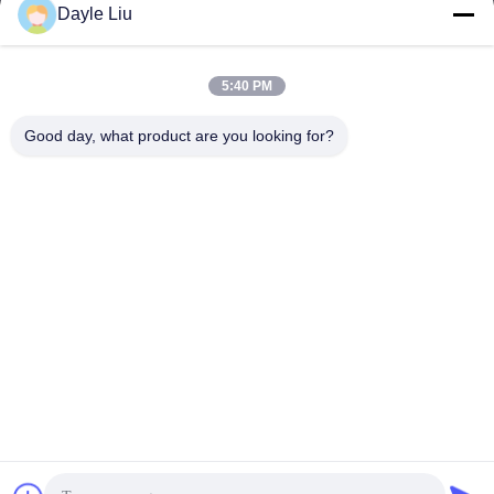
Dayle Liu
Unsere Adresse
5:40 PM
Adresse
Good day, what product are you looking for?
8,9A Stock, Gebäude 2, Fengxing Lane Nr.1, Fenghuang
Community, Fuyong St., Baoan District, Shenzhen, Guangdong,
China
Telefon
0086-755-81461285
Privacy policy
|
Sitemap
Gute Qualität Chinas 0-10V Dimmbarer Treiber Lieferant.
Copyright-© -2026 Shenzhen Keysun Technology Limited . Alle