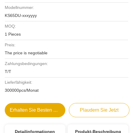
Modellnummer:
KS65DU-xxxyyyy
MOQ:
1 Pieces
Preis:
The price is negotiable
Zahlungsbedingungen:
T/T
Lieferfähigkeit:
300000pcs/Monat
Erhalten Sie Besten Preis
Plaudern Sie Jetzt
Detailinformationen
Produkt-Beschreibung