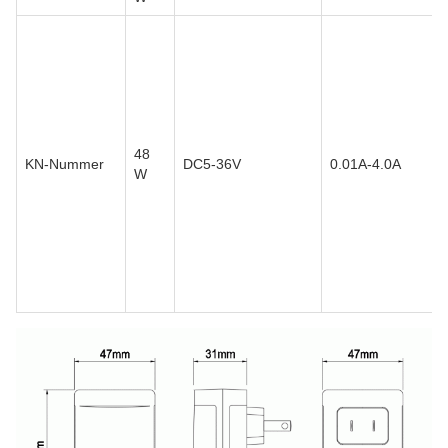
48
KN-Nummer
DC5-36V
0.01A-4.0A
W