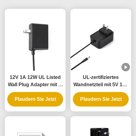
12V 1A 12W UL Listed
UL-zertifiziertes
Wall Plug Adapter mit 3-
Wandnetzteil mit 5V 12V
Jahres-Garantie und
24V Ausgang und 12W
mehrfachen Schutz
Plaudern Sie Jetzt
Plaudern Sie Jetzt
24W Leistung für
intelligentes Türschloss