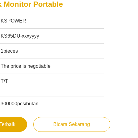
k Monitor Portable
KSPOWER
KS65DU-xxxyyyy
1pieces
The price is negotiable
T/T
300000pcs/bulan
Terbaik
Bicara Sekarang