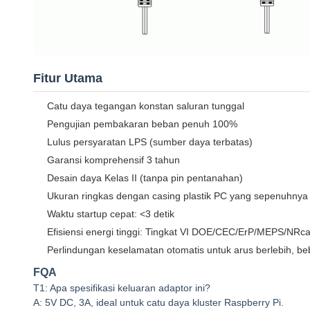
Fitur Utama
Catu daya tegangan konstan saluran tunggal
Pengujian pembakaran beban penuh 100%
Lulus persyaratan LPS (sumber daya terbatas)
Garansi komprehensif 3 tahun
Desain daya Kelas II (tanpa pin pentanahan)
Ukuran ringkas dengan casing plastik PC yang sepenuhnya 
Waktu startup cepat: <3 detik
Efisiensi energi tinggi: Tingkat VI DOE/CEC/ErP/MEPS/NRc
Perlindungan keselamatan otomatis untuk arus berlebih, be
FQA
T1: Apa spesifikasi keluaran adaptor ini?
A: 5V DC, 3A, ideal untuk catu daya kluster Raspberry Pi.