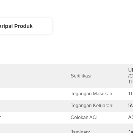
ripsi Produk
U
Sertifikasi:
/
T
Tegangan Masukan:
1
Tegangan Keluaran:
5
P
Colokan AC:
A
Jaminan:
J