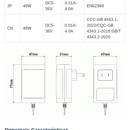
DC5-
0.01A-
JP
48W
EN62368
36V
4.0A
CCC-GB 4943.1-
DC5-
0.01A-
2022/CQC-GB
CN
48W
36V
4.0A
4343.1-2018;GB/T
4343.2-2020