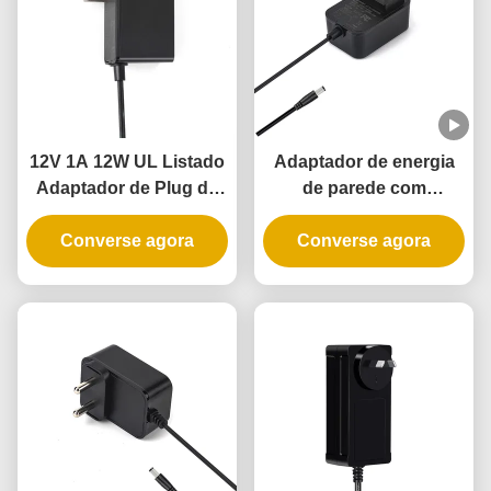
12V 1A 12W UL Listado
Adaptador de energia
Adaptador de Plug de
de parede com
Parede com 3 anos de
certificação UL com
garantia e múltiplas
Converse agora
saída de 5V 12V 24V e
Converse agora
proteções
potência de 12W 24W
para fechadura de porta
inteligente