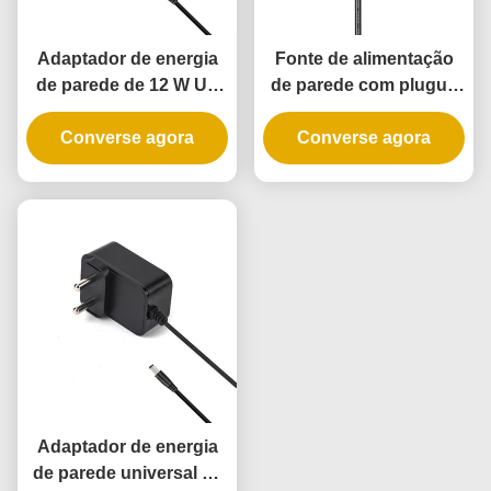
Adaptador de energia
Fonte de alimentação
de parede de 12 W UL
de parede com plugue
com 3 anos de garantia
de 72W Max, certificada
e alimentação AC DC
Converse agora
UL CE, com 3 anos de
Converse agora
garantia
Adaptador de energia
de parede universal de