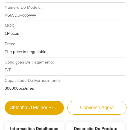
Número Do Modelo:
KS65DU-xxxyyyy
MOQ:
1Pieces
Preço:
The price is negotiable
Condições De Pagamento:
T/T
Capacidade De Fornecimento:
300000pcs/mês
Obtenha O Melhor Preço
Converse Agora
Informações Detalhadas
Descrição Do Produto