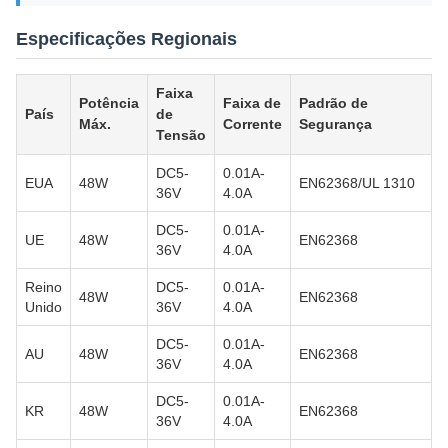
Especificações Regionais
Faixa
Potência
Faixa de
Padrão de
País
de
Máx.
Corrente
Segurança
Tensão
DC5-
0.01A-
EUA
48W
EN62368/UL 1310
36V
4.0A
DC5-
0.01A-
UE
48W
EN62368
36V
4.0A
Reino
DC5-
0.01A-
48W
EN62368
Unido
36V
4.0A
DC5-
0.01A-
AU
48W
EN62368
36V
4.0A
DC5-
0.01A-
KR
48W
EN62368
36V
4.0A