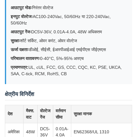
आउटपुट मोडः
निरंतर वोल्टेज
इनपुट वोल्टेजः
AC100-240Vac, 50/60Hz या 220-240Vac,
50/60Hz
आउटपुट रेंजः
DC5V-36V, 0.01A-4.0A, 48W अधिकतम
सुरक्षाः
शॉर्ट सर्किट, ओवर करंट, ओवर वोल्टेज
ऊर्जा दक्षताः
डीओई, सीईसी, ईआरपीआईआई एमईपीएस जीईएमएस
परिचालन वातावरणः
0-40°C, 5%-95% आरएच
प्रमाणपत्र:
UL, cUL, FCC, GS, CCC, CQC, KC, PSE, UKCA,
SAA, C-tick, RCM, RoHS, CB
क्षेत्रीय विनिर्देश
मैक्स.
वोल्टेज
वर्तमान
देश
सुरक्षा मानक
वाट
रेंज
सीमा
DC5-
0.01A-
अमेरिका
48W
EN62368/UL 1310
36V
4.0A