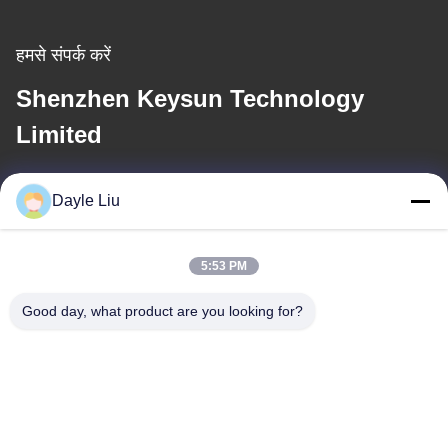
हमसे संपर्क करें
Shenzhen Keysun Technology
Limited
ई-मेल
Dayle Liu
dayle@keysuntech.com
5:53 PM
हमारा पता
Good day, what product are you looking for?
पता
8,9A मंजिल, बिल्डिंग 2, फेंगक्सिंग लेन नंबर 1, फेनघुंग कम्युनिटी, फ्यूयोंग स्ट्रीट,
बाओन जिला, शेन्ज़ेन, गुआंगडोंग, चीन
टेलीफोन