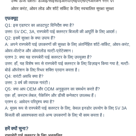
उच्च ऊर्जा दक्षताः डीओई/सीईसी/ईआरपी/एमईपीएस/एनआरकैन स्तर VI
ओवर करंट, ओवर लोड और शॉर्ट सर्किट के लिए स्वचालित सुरक्षा सुरक्षा
एफक्यूए
Q1: इस एडाप्टर का आउटपुट विनिर्देश क्या है?
उत्तरः 5V DC, 3A, रास्पबेरी पाई क्लस्टर बिजली की आपूर्ति के लिए आदर्श।
Q2: इसमें सुरक्षा के क्या उपाय हैं?
A: अपने रास्पबेरी पाई उपकरणों की सुरक्षा के लिए अंतर्निहित शॉर्ट-सर्किट, ओवर-करंट,
ओवर-वोल्टेज और ओवरलोड मल्टी-प्रोटेक्शन।
प्रश्न 3: क्या यह रास्पबेरी पाई क्लस्टर के लिए उपयुक्त है?
उत्तर: हाँ, यह विशेष रूप से रास्पबेरी पाई क्लस्टर के लिए डिज़ाइन किया गया है, मल्टी-
बोर्ड ऑपरेशन के लिए स्थिर शक्ति प्रदान करता है।
Q4: वारंटी अवधि क्या है?
उत्तर: 3 वर्ष की व्यापक गारंटी।
Q5: क्या आप OEM और ODM अनुकूलन का समर्थन करते हैं?
एकः हाँ, कस्टम लेबल, पैकेजिंग और डीसी कनेक्टर उपलब्ध हैं।
प्रश्न 6: आवेदन परिदृश्य क्या है?
A: मुख्य रूप से रास्पबेरी पाई क्लस्टर के लिए, केवल इनडोर उपयोग के लिए 5V 3A
बिजली की आवश्यकता वाले अन्य उपकरणों के लिए भी काम करता है।
हमें क्यों चुना?
रास्पबेरी पाई क्लस्टर के लिए अनुकूलित