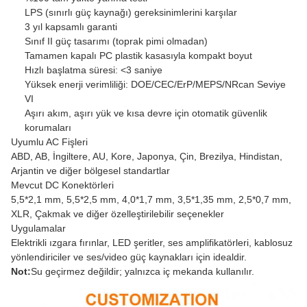
LPS (sınırlı güç kaynağı) gereksinimlerini karşılar
3 yıl kapsamlı garanti
Sınıf II güç tasarımı (toprak pimi olmadan)
Tamamen kapalı PC plastik kasasıyla kompakt boyut
Hızlı başlatma süresi: <3 saniye
Yüksek enerji verimliliği: DOE/CEC/ErP/MEPS/NRcan Seviye
VI
Aşırı akım, aşırı yük ve kısa devre için otomatik güvenlik
korumaları
Uyumlu AC Fişleri
ABD, AB, İngiltere, AU, Kore, Japonya, Çin, Brezilya, Hindistan,
Arjantin ve diğer bölgesel standartlar
Mevcut DC Konektörleri
5,5*2,1 mm, 5,5*2,5 mm, 4,0*1,7 mm, 3,5*1,35 mm, 2,5*0,7 mm,
XLR, Çakmak ve diğer özelleştirilebilir seçenekler
Uygulamalar
Elektrikli ızgara fırınlar, LED şeritler, ses amplifikatörleri, kablosuz
yönlendiriciler ve ses/video güç kaynakları için idealdir.
Not:
Su geçirmez değildir; yalnızca iç mekanda kullanılır.