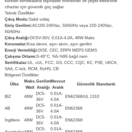
küresel sertifikalarla taşınabilir monitörler ve çeşitli elektronik
cihazlar için güvenilir güç sağlar.
Teknik Özellikler
Çıkış Modu:
Sabit voltaj
Giriş Gerilimi:
AC100-240Vac, 50/60Hz veya 220-240Vac,
50/60Hz
Çıkış Aralığı:
DC5V-36V, 0,01A-4,0A, 48W Maks
Korumalar:
Kısa devre, aşırı akım, aşırı gerilim
Enerji Verimliliği:
DOE, CEC, ERPII MEPS GEMS
Çalışma Ortamı:
0-40°C, %5-%95 bağıl nem
Sertifikalar:
UL, cUL, FCC, GS, CCC, CQC, KC, PSE, UKCA,
SAA, C-tick, RCM, RoHS, CB
Bölgesel Özellikler
Maks.
Gerilim
Mevcut
Ülke
Güvenlik Standardı
Watt
Aralığı
Aralık
DC5-
0.01A-
BİZ
48W
EN62368/UL 1310
36V
4.0A
DC5-
0.01A-
AB
48W
EN62368
36V
4.0A
DC5-
0.01A-
İngiltere
48W
EN62368
36V
4.0A
DC5-
0.01A-
Avustralya
48W
EN62368