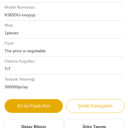
Model Numarası:
KS65DU-xxxyyyy
Moq:
1pieces
Fiyat:
The price is negotiable
Ödeme Koşulları:
T/T
Tedarik Yeteneği:
300000pc/ay
En İyi Fiyatı Alın
Şimdi Konuşalım.
Detay Bilgisi
Ürün Tanımı