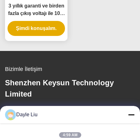
3 yıllık garanti ve birden
fazla çıkış voltajı ile 10W
evrensel duvar güç
Şimdi konuşalım.
adaptörü
Bizimle İletişim
Shenzhen Keysun Technology
Limited
E-posta
Dayle Liu
power06@szzhpower.com
4:59 AM