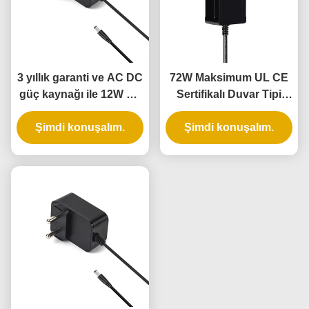
3 yıllık garanti ve AC DC
72W Maksimum UL CE
güç kaynağı ile 12W UL
Sertifikalı Duvar Tipi
listelenen duvar güç
Şarj Adaptörü, 3 Yıl
Şimdi konuşalım.
adaptörü
Şimdi konuşalım.
Garanti