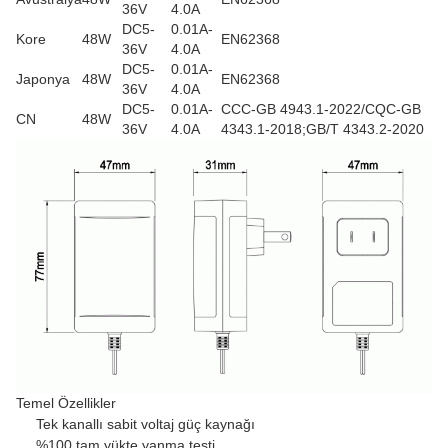
36V
4.0A
DC5-
0.01A-
Kore
48W
EN62368
36V
4.0A
DC5-
0.01A-
Japonya
48W
EN62368
36V
4.0A
DC5-
0.01A-
CCC-GB 4943.1-2022/CQC-GB
CN
48W
36V
4.0A
4343.1-2018;GB/T 4343.2-2020
Temel Özellikler
Tek kanallı sabit voltaj güç kaynağı
%100 tam yükte yanma testi