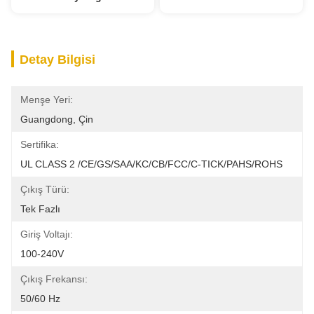
Detay Bilgisi
Menşe Yeri:
Guangdong, Çin
Sertifika:
UL CLASS 2 /CE/GS/SAA/KC/CB/FCC/C-TICK/PAHS/ROHS
Çıkış Türü:
Tek Fazlı
Giriş Voltajı:
100-240V
Çıkış Frekansı:
50/60 Hz