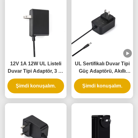
12V 1A 12W UL Listeli
UL Sertifikalı Duvar Tipi
Duvar Tipi Adaptör, 3 Yıl
Güç Adaptörü, Akıllı
Garanti ve Çoklu
Kapı Kilidi için 5V 12V
Şimdi konuşalım.
Korumalar
24V Çıkış ve 12W 24W
Şimdi konuşalım.
Güç