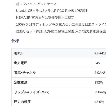
超コンパクト アルミケース
UL/cUL CEクラス2クラスP FCC RoHS LPS認証
NEMA 3R 室内または室外使用用に指定
100%-0.01%ディミングを点滅のない二色温度LEDストラ
自動リセット保護 入力/出力超電圧保護,入力/出力超電流保護
仕様
モデル
KS-241
出力電圧
24V
電流×チャネル
4.0A×2
定数電源
192W
リップル&ノイズ (Max)
250mV
圧力の精度
±2.0%