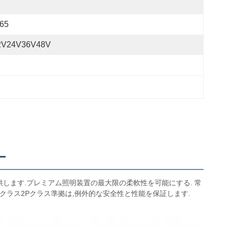
P65
2V24V36V48V
ー
供します.プレミアム照明装置の最大限の柔軟性を可能にする. 常
R 保護,ULクラス2Pクラス準拠は,例外的な安全性と性能を保証します.