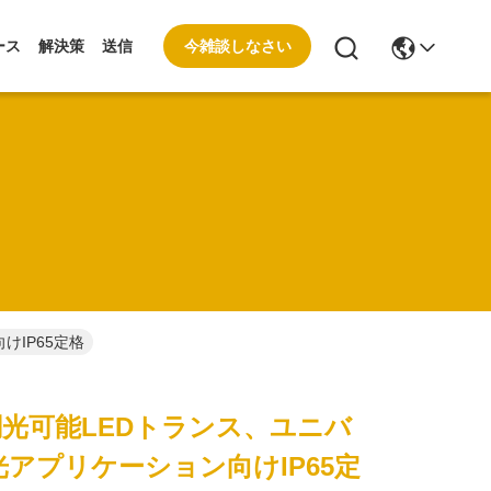
今雑談しなさい
ース
解決策
送信
けIP65定格
-1 調光可能LEDトランス、ユニバ
アプリケーション向けIP65定