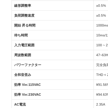
線形調整率
±0.5%
負荷調整速度
±0.5%
開始 昇る時間
1000ms
待ち時間
10ms/1
入力電圧範囲
100 ~ 
周波数範囲
47~63H
パワーファクター
完全負
全和音歪み
THD <
効率 Vin:115VAC
¥91.56
効率 Vin:230VAC
¥94.63
AC電流
2.35A