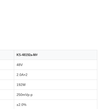
KS-48192a-M#
48V
2.0A×2
192W
250mVp-p
±2.0%