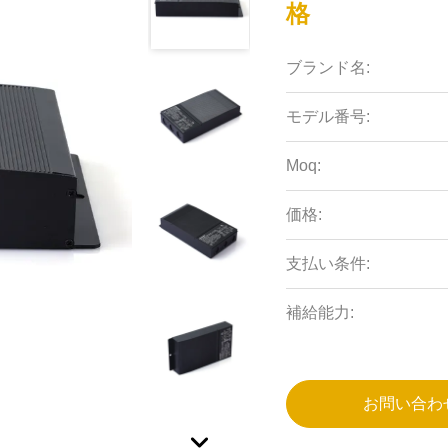
格
ブランド名:
モデル番号:
Moq:
価格:
支払い条件:
補給能力:
お問い合わ