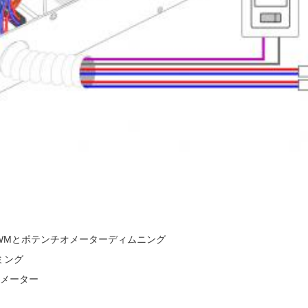
0V,10V PWMとポテンチオメーターディムニング
ィミング
チオメーター