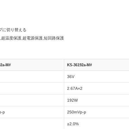
イプに切り替える
,超温度保護,超電源保護,短回路保護
92a-M#
KS-36192a-M#
36V
2.67A×2
192W
p-p
250mVp-p
±2.0%