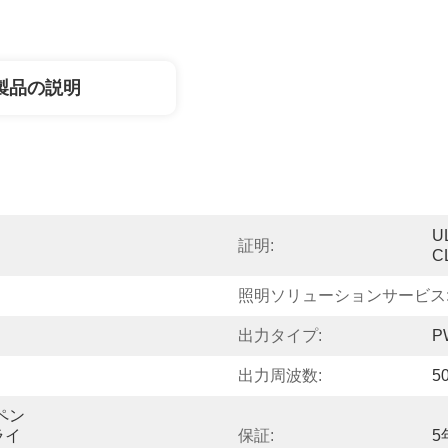
製品の説明
U
証明:
C
照明ソリューションサービス
出力タイプ:
P
出力周波数:
5
ペン
ライ
保証:
5