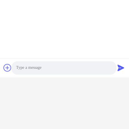
Photo
Video Call
Audio Call