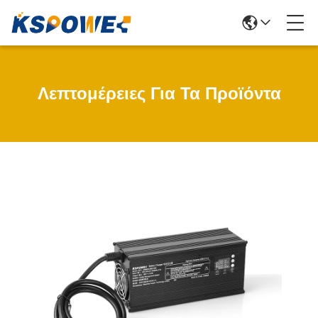
Λεπτομέρειες Για Τα Προϊόντα