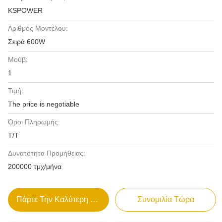
KSPOWER
Αριθμός Μοντέλου:
Σειρά 600W
Μούβ:
1
Τιμή:
The price is negotiable
Όροι Πληρωμής:
T/T
Δυνατότητα Προμήθειας:
200000 τμχ/μήνα
Πάρτε Την Καλύτερη Τιμή
Συνομιλία Τώρα