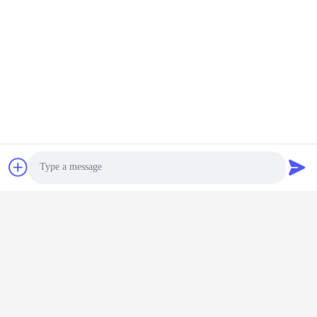
Ετικέττες:
Φορτιστής Μπαταρίας Ηλεκτρικού Ποδηλάτου
Φορτιστή Προσαρμογέα Μπαταρίας
Φορτιστής Μπαταρίας Ποδηλάτου
Συγγενικά Προϊόντα
Photo
Video Call
Audio Call