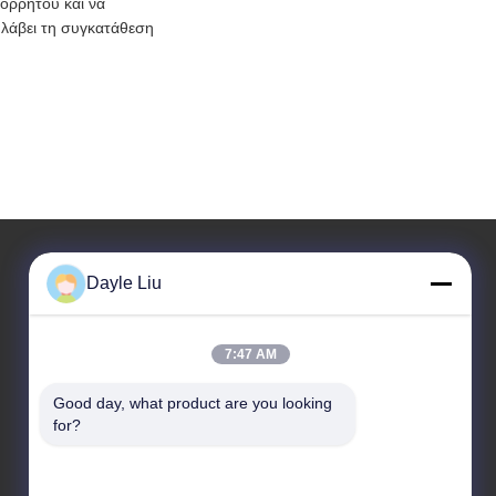
πορρήτου και να
 λάβει τη συγκατάθεση
Dayle Liu
Η διεύθυνσή μας
Διεύθυνση
7:47 AM
8Ορόφος 9Α, κτίριο 2, Λεωφόρος Φένγκσινγκ.1,
Good day, what product are you looking 
κοινότητα Fenghuang, οδός Fuyong, Baoan District,
for?
Shenzhen, Guangdong, Κίνα
Τηλ.