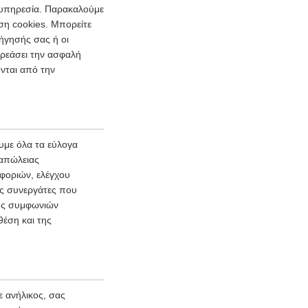
ι υπηρεσία. Παρακαλούμε
ση cookies. Μπορείτε
ήγησής σας ή οι
ρεάσει την ασφαλή
νται από την
με όλα τα εύλογα
 απώλειας
φοριών, ελέγχου
ύς συνεργάτες που
φής συμφωνιών
θέση και της
 ανήλικος, σας