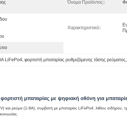
ης 
Όνομα Προϊόντος::
Φ
δου 
Εν
Χαρακτηριστικό::
Π
ου
ώτιο
8A LiFePo4
, 
φορτιστή μπαταρίας ρυθμιζόμενης τάσης ρεύματος
,
 φορτιστή μπαταρίας με ψηφιακή οθόνη για μπαταρί
αι ρεύμα (1-8A), συμβατή με μπαταρίες LiFePo4, λιθίου σιδήρου, τριτ
κοινωνίας.