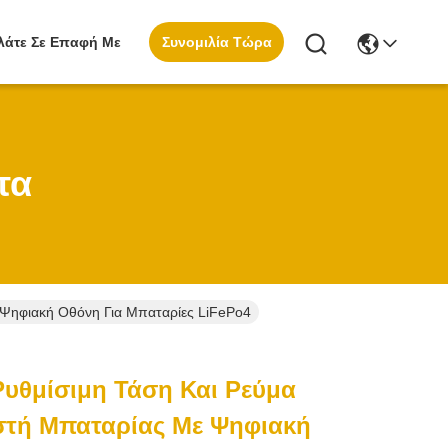
Συνομιλία Τώρα
λάτε Σε Επαφή Με
τα
Ψηφιακή Οθόνη Για Μπαταρίες LiFePo4
υθμίσιμη Τάση Και Ρεύμα
στή Μπαταρίας Με Ψηφιακή