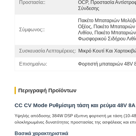
Προστασία::
OCP, Προστασία Αντίστροφ
Σύνδεσης
Πακέτο Μπαταριών Μολύβ
Οξέος, Πακέτο Μπαταριών 
Σύμφωνος::
Λιθίου, Πακέτο Μπαταριών 
Φωσφορικού Σιδήρου Λιθί
Συσκευασία Λεπτομέρειες:
Μικρό Κουτί Και Χαρτοκιβ
Επισημαίνω:
Φορτιστή μπαταριών 48V 
Περιγραφή Προϊόντων
CC CV Mode Ρυθμίσιμη τάση και ρεύμα 48V 8A
Υψηλής απόδοσης 384W DSP έξυπνη φορτιστή με τάση (10-48V) κ
ολοκληρωμένες δυνατότητες προστασίας της ασφάλειας και επι
Βασικά χαρακτηριστικά