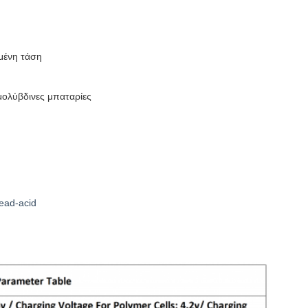
μένη τάση
 μολύβδινες μπαταρίες
ead-acid