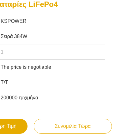
αταρίες LiFePo4
KSPOWER
Σειρά 384W
1
The price is negotiable
T/T
200000 τμχ/μήνα
ρη Τιμή
Συνομιλία Τώρα