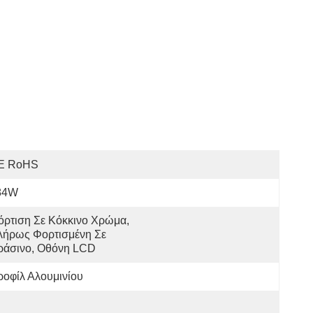
E RoHS
84W
ρτιση Σε Κόκκινο Χρώμα, 
ήρως Φορτισμένη Σε 
ράσινο, Οθόνη LCD
οφίλ Αλουμινίου