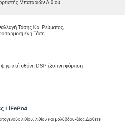
ορτιστής Μπαταριών Λίθιου
αλλαγή Τάσης Και Ρεύματος, 
ροσαρμοσμένη Τάση
 
ψηφιακή οθόνη DSP έξυπνη φόρτιση
ες LiFePo4
ογενούς λιθίου, λιθίου και μολύβδου-ξέος.Διαθέτει