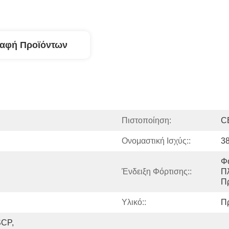
ραφή Προϊόντων
Πιστοποίηση:
C
Ονομαστική Ισχύς::
3
Φό
Ένδειξη Φόρτισης::
Πλ
Π
Υλικό::
Πρ
CP, 