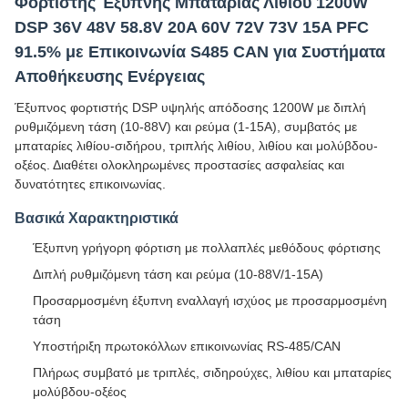
Φορτιστής Έξυπνης Μπαταρίας Λιθίου 1200W
DSP 36V 48V 58.8V 20A 60V 72V 73V 15A PFC
91.5% με Επικοινωνία S485 CAN για Συστήματα
Αποθήκευσης Ενέργειας
Έξυπνος φορτιστής DSP υψηλής απόδοσης 1200W με διπλή
ρυθμιζόμενη τάση (10-88V) και ρεύμα (1-15A), συμβατός με
μπαταρίες λιθίου-σιδήρου, τριπλής λιθίου, λιθίου και μολύβδου-
οξέος. Διαθέτει ολοκληρωμένες προστασίες ασφαλείας και
δυνατότητες επικοινωνίας.
Βασικά Χαρακτηριστικά
Έξυπνη γρήγορη φόρτιση με πολλαπλές μεθόδους φόρτισης
Διπλή ρυθμιζόμενη τάση και ρεύμα (10-88V/1-15A)
Προσαρμοσμένη έξυπνη εναλλαγή ισχύος με προσαρμοσμένη
τάση
Υποστήριξη πρωτοκόλλων επικοινωνίας RS-485/CAN
Πλήρως συμβατό με τριπλές, σιδηρούχες, λιθίου και μπαταρίες
μολύβδου-οξέος