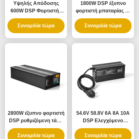
Υψηλής Απόδοσης
1800W DSP έξυπνο
600W DSP Φορτιστής
φορτιστή μπαταρίας με
Μπαταριών 54.6V10A
διπλή ρυθμιζόμενη
Συνομιλία τώρα
Λιθίου Σιδήρου
τάση και ρεύμα για
Συνομιλία τώρα
Ρυθμιζόμενης Τάσης
συμβατότητα
Ρεύματος 36V 48V 60V
πολλαπλών μπαταριών
Φόρτιση Μπαταριών
Μολύβδου-Οξέος
2800W έξυπνο φορτιστή
54.6V 58.8V 6A 8A 10A
DSP ρυθμιζόμενη τάση
DSP Ελεγχόμενο
και ρεύμα 10-88V 1-30A
έξυπνο φορτιστή 360W
πλήρως συμβατό με
Συνομιλία τώρα
500W 600W Ρυθμιστό
Συνομιλία τώρα