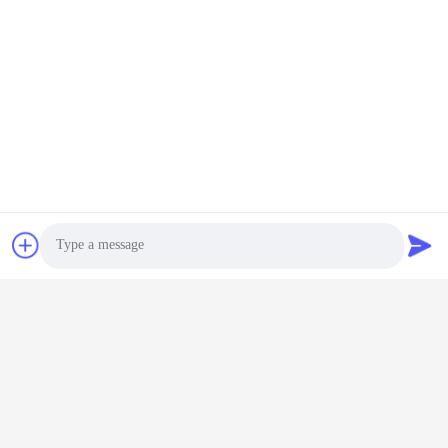
Μας ελάτε σε επαφή με
Shenzhen Keysun Technology
Limited
E-mail
power06@szzhpower.com
Η διεύθυνσή μας
Διεύθυνση
8Ορόφος 9Α, κτίριο 2, Λεωφόρος Φένγκσινγκ.1, κοινότητα
Fenghuang, οδός Fuyong, Baoan District, Shenzhen,
Photo
Guangdong, Κίνα
Video Call
Τηλ.
Audio Call