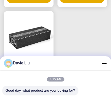
τερνικές μπαταρίες
ρεύμα τάσης 1-10A με
λιθίου σιδήρου και
αυτόματη ανίχνευση
μολύβδου
μπαταρίας και ψύξη
ανεμιστήρα
Dayle Liu
71.4V30A Βιομηχανικός
φορτιστής μπαταριών
DSP 2800W 60V 72V
8:25 AM
88V 30A για συστήματα
Συνομιλία τώρα
Good day, what product are you looking for?
μπαταριών
ανελκυστήρων AGV
Ηλεκτρικά οχήματα
Ηλεκτρική κινητικότητα