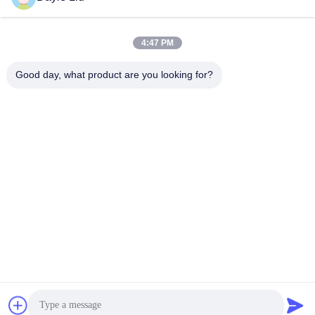
Dayle Liu,
dayle@keysuntech.com
, +86 13510005373
4:47 PM
Good day, what product are you looking for?
Treten Sie mit uns in Verbindung
Shenzhen Keysun Technology
Limited
E-Mail
power06@szzhpower.com
Unsere Adresse