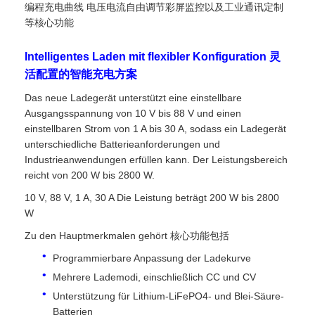
编程充电曲线 电压电流自由调节彩屏监控以及工业通讯定制
等核心功能
Intelligentes Laden mit flexibler Konfiguration 灵
活配置的智能充电方案
Das neue Ladegerät unterstützt eine einstellbare
Ausgangsspannung von 10 V bis 88 V und einen
einstellbaren Strom von 1 A bis 30 A, sodass ein Ladegerät
unterschiedliche Batterieanforderungen und
Industrieanwendungen erfüllen kann. Der Leistungsbereich
reicht von 200 W bis 2800 W.
10 V, 88 V, 1 A, 30 A Die Leistung beträgt 200 W bis 2800
W
Zu den Hauptmerkmalen gehört 核心功能包括
Programmierbare Anpassung der Ladekurve
Mehrere Lademodi, einschließlich CC und CV
Unterstützung für Lithium-LiFePO4- und Blei-Säure-
Batterien