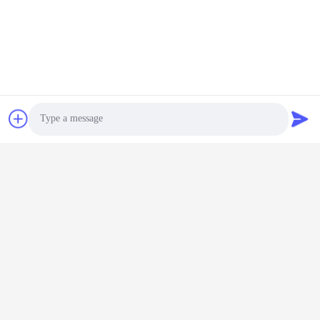
Limited
ई-मेल
power06@szzhpower.com
हमारा पता
पता
8,9A मंजिल, बिल्डिंग 2, फेंगक्सिंग लेन नंबर 1, फेनघुंग कम्युनिटी, फ्यूयोंग स्ट्रीट,
बाओन जिला, शेन्ज़ेन, गुआंगडोंग, चीन
Photo
टेलीफोन
Video Call
0086-755-81461285
Audio Call