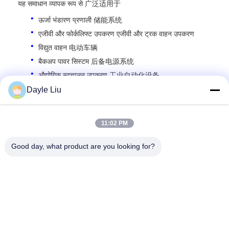
यह समाधान व्यापक रूप से 广泛适用于
ऊर्जा भंडारण प्रणाली 储能系统
एजीवी और फोर्कलिफ्ट उपकरण एजीवी और ट्रक वाहन उपकरण
विद्युत वाहन 电动车辆
बैकअप पावर सिस्टम 后备电源系统
औद्योगिक स्वचालन उपकरण 工业自动化设备
Dayle Liu
अधिक जानकारी के लिए कृपया हमसे संपर्क करें।
11:02 PM
डेली लियू,
dayle@keysuntech.com
, +86 13510005373
Good day, what product are you looking for?
हमसे संपर्क करें
Shenzhen Keysun Technology