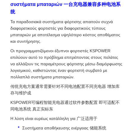
συστήματα μπαταριών 一台充电器兼容多种电池系
统
Τα παραδοσιακά συστήματα φόρτισης απαιτούν συχνά
διαφορετικούς φορτιστές για διαφορετικούς τύπους
μπαταριών με αποτέλεσμα υψηλότερο κόστος αποθέματος
και συντήρησης.
Οι προγραμματιζόμενοι έξυπνοι φορτιστές KSPOWER
επιλύουν αυτό το πρόβλημα επιτρέποντας στους πελάτες
να αλλάζουν τις παραμέτρους φόρτισης μέσω διαμόρφωσης
λογισμικού, καθιστώντας έναν φορτιστή συμβατό με
πολλαπλά συστήματα μπαταριών.
传统充电方案通常需要针对不同电池配置不同充电器 增加库
存与维护成
KSPOWER可编程智能充电器通过软件参数配置 即可适配不
同电池系统 真正实眎东
Η λύση είναι ευρέως κατάλληλη για 广泛适用于
Συστήματα αποθήκευσης ενέργειας 储能系统