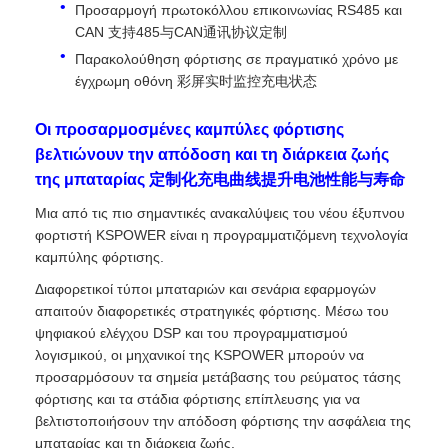
Προσαρμογή πρωτοκόλλου επικοινωνίας RS485 και
CAN 支持485与CAN通讯协议定制
Παρακολούθηση φόρτισης σε πραγματικό χρόνο με
έγχρωμη οθόνη 彩屏实时监控充电状态
Οι προσαρμοσμένες καμπύλες φόρτισης
βελτιώνουν την απόδοση και τη διάρκεια ζωής
της μπαταρίας 定制化充电曲线提升电池性能与寿命
Μια από τις πιο σημαντικές ανακαλύψεις του νέου έξυπνου
φορτιστή KSPOWER είναι η προγραμματιζόμενη τεχνολογία
καμπύλης φόρτισης.
Διαφορετικοί τύποι μπαταριών και σενάρια εφαρμογών
απαιτούν διαφορετικές στρατηγικές φόρτισης. Μέσω του
ψηφιακού ελέγχου DSP και του προγραμματισμού
λογισμικού, οι μηχανικοί της KSPOWER μπορούν να
προσαρμόσουν τα σημεία μετάβασης του ρεύματος τάσης
φόρτισης και τα στάδια φόρτισης επίπλευσης για να
βελτιστοποιήσουν την απόδοση φόρτισης την ασφάλεια της
μπαταρίας και τη διάρκεια ζωής.