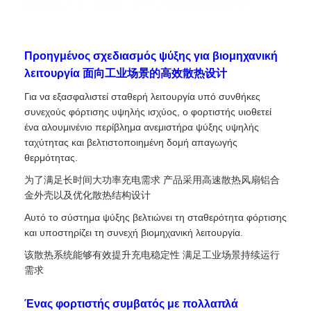
Προηγμένος σχεδιασμός ψύξης για βιομηχανική
λειτουργία 面向工业场景的高效散热设计
Για να εξασφαλιστεί σταθερή λειτουργία υπό συνθήκες
συνεχούς φόρτισης υψηλής ισχύος, ο φορτιστής υιοθετεί
ένα αλουμινένιο περίβλημα ανεμιστήρα ψύξης υψηλής
ταχύτητας και βελτιστοποιημένη δομή απαγωγής
θερμότητας.
为了满足长时间大功率充电需求 产品采用高速散热风扇铝合
金外壳以及优化散热结构设计
Αυτό το σύστημα ψύξης βελτιώνει τη σταθερότητα φόρτισης
και υποστηρίζει τη συνεχή βιομηχανική λειτουργία.
该散热系统能够有效提升充电稳定性 满足工业场景持续运行
需求
Ένας φορτιστής συμβατός με πολλαπλά