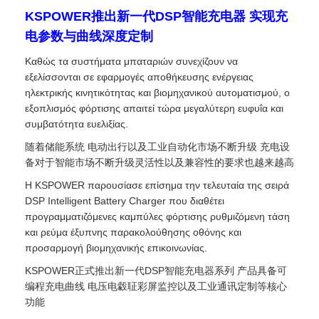
KSPOWER推出新一代DSP智能充电器 实现充
电参数与曲线深度定制
Καθώς τα συστήματα μπαταριών συνεχίζουν να
εξελίσσονται σε εφαρμογές αποθήκευσης ενέργειας
ηλεκτρικής κινητικότητας και βιομηχανικού αυτοματισμού, ο
εξοπλισμός φόρτισης απαιτεί τώρα μεγαλύτερη ευφυΐα και
συμβατότητα ευελιξίας.
随着储能系统 电动出行以及工业自动化市场不断升级 充电设
备对于智能市场不断升级灵活性以及兼容性的要求也越来越高
Η KSPOWER παρουσίασε επίσημα την τελευταία της σειρά
DSP Intelligent Battery Charger που διαθέτει
προγραμματιζόμενες καμπύλες φόρτισης ρυθμιζόμενη τάση
και ρεύμα έξυπνης παρακολούθησης οθόνης και
προσαρμογή βιομηχανικής επικοινωνίας.
KSPOWER正式推出新一代DSP智能充电器系列 产品具备可
编程充电曲线 电压电豰聇彩屏监控以及工业通讯定制等核心
功能