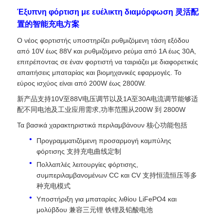
Έξυπνη φόρτιση με ευέλικτη διαμόρφωση 灵活配
置的智能充电方案
Ο νέος φορτιστής υποστηρίζει ρυθμιζόμενη τάση εξόδου
από 10V έως 88V και ρυθμιζόμενο ρεύμα από 1A έως 30A,
επιτρέποντας σε έναν φορτιστή να ταιριάζει με διαφορετικές
απαιτήσεις μπαταρίας και βιομηχανικές εφαρμογές. Το
εύρος ισχύος είναι από 200W έως 2800W.
新产品支持10V至88V电压调节以及1A至30A电流调节能够适
配不同电池及工业应用需求,功率范围从200W 到 2800W
Τα βασικά χαρακτηριστικά περιλαμβάνουν 核心功能包括
Προγραμματιζόμενη προσαρμογή καμπύλης
φόρτισης 支持充电曲线定制
Πολλαπλές λειτουργίες φόρτισης,
συμπεριλαμβανομένων CC και CV 支持恒流恒压等多
种充电模式
Υποστήριξη για μπαταρίες λιθίου LiFePO4 και
μολύβδου 兼容三元锂 铁锂及铅酸电池