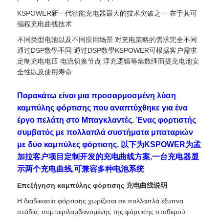
KSPOWER新一代智能充电器最大的技术突破之一 在于其可
编程充电曲线技术
不同类型电池以及不同应用场景 对充电策略的需求完全不同
通过DSP数學不同 通过DSP数學KSPOWER可根据客户需求
定制充电电压 电流切换节点 浮充逻辑等叅数绎而提充电池安
全性以及使用寿命
Παρακάτω είναι μια προσαρμοσμένη λύση
καμπύλης φόρτισης που αναπτύχθηκε για ένα
έργο πελάτη στο Μπαγκλαντές. Ένας φορτιστής
συμβατός με πολλαπλά συστήματα μπαταριών
με δύο καμπύλες φόρτισης. 以下为KSPOWER为孟
加拉客户项目定制开发的充电曲线方案,一台充电器显
示两个充电曲线,可兼容多种电池系统
Επεξήγηση καμπύλης φόρτισης 充电曲线说明
Η διαδικασία φόρτισης χωρίζεται σε πολλαπλά έξυπνα
στάδια, συμπεριλαμβανομένης της φόρτισης σταθερού