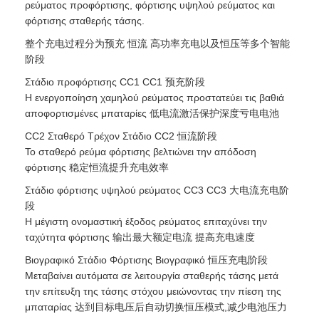
ρεύματος προφόρτισης, φόρτισης υψηλού ρεύματος και
φόρτισης σταθερής τάσης.
整个充电过程分为预充 恒流 高功率充电以及恒压等多个智能
阶段
Στάδιο προφόρτισης CC1 CC1 预充阶段
Η ενεργοποίηση χαμηλού ρεύματος προστατεύει τις βαθιά
αποφορτισμένες μπαταρίες 低电流激活保护深度亏电电池
CC2 Σταθερό Τρέχον Στάδιο CC2 恒流阶段
Το σταθερό ρεύμα φόρτισης βελτιώνει την απόδοση
φόρτισης 稳定恒流提升充电效率
Στάδιο φόρτισης υψηλού ρεύματος CC3 CC3 大电流充电阶
段
Η μέγιστη ονομαστική έξοδος ρεύματος επιταχύνει την
ταχύτητα φόρτισης 输出最大额定电流 提高充电速度
Βιογραφικό Στάδιο Φόρτισης Βιογραφικό 恒压充电阶段
Μεταβαίνει αυτόματα σε λειτουργία σταθερής τάσης μετά
την επίτευξη της τάσης στόχου μειώνοντας την πίεση της
μπαταρίας 达到目标电压后自动切换恒压模式,减少电池压力