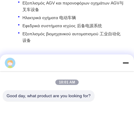
Εξοπλισμός AGV και περονοφόρων οχημάτων AGV与
叉车设备
Ηλεκτρικά οχήματα 电动车辆
Εφεδρικά συστήματα ισχύος 后备电源系统
Εξοπλισμός βιομηχανικού αυτοματισμού 工业自动化
设备
Για περισσότερες πληροφορίες επικοινωνήστε μαζί μας.
Dayle Liu
Dayle Liu,
dayle@keysuntech.com
, +86 13510005373
10:01 AM
Good day, what product are you looking for?
Μας ελάτε σε επαφή με
Shenzhen Keysun Technology