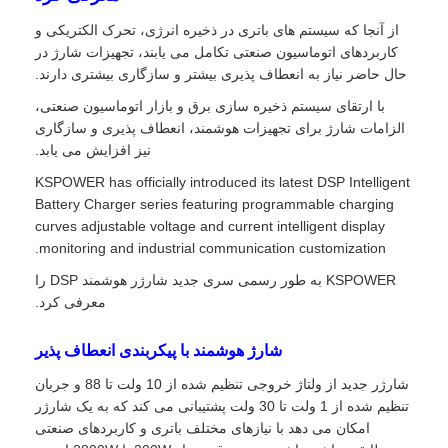
از آنجا که سیستم های باتری در ذخیره انرژی، تحرک الکتریکی و
کاربردهای اتوماسیون صنعتی تکامل می یابند، تجهیزات شارژ در
حال حاضر نیاز به انعطاف پذیری بیشتر و سازگاری بیشتری دارند.
با ارتقای سیستم ذخیره سازی برق و بازار اتوماسیون صنعتی،
الزامات شارژ برای تجهیزات هوشمند، انعطاف پذیری و سازگاری
نیز افزایش می یابد.
KSPOWER has officially introduced its latest DSP Intelligent
Battery Charger series featuring programmable charging
curves adjustable voltage and current intelligent display
monitoring and industrial communication customization.
KSPOWER به طور رسمی سری جدید شارژر هوشمند DSP را
معرفی کرد.
شارژ هوشمند با پیکربندی انعطاف پذیر
شارژر جدید از ولتاژ خروجی تنظیم شده از 10 ولت تا 88 و جریان
تنظیم شده از 1 ولت تا 30 ولت پشتیبانی می کند که به یک شارژر
امکان می دهد با نیازهای مختلف باتری و کاربردهای صنعتی