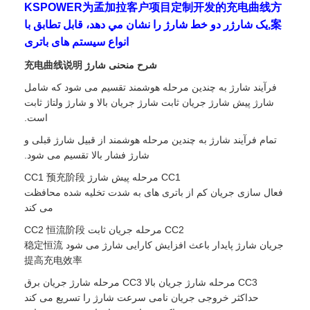
KSPOWER为孟加拉客户项目定制开发的充电曲线方
案,يک شارژر دو خط شارژ را نشان مي دهد، قابل تطابق با
انواع سیستم های باتری
شرح منحنی شارژ 充电曲线说明
فرآیند شارژ به چندین مرحله هوشمند تقسیم می شود که شامل
شارژ پیش شارژ جریان ثابت شارژ جریان بالا و شارژ ولتاژ ثابت
است.
تمام فرآیند شارژ به چندین مرحله هوشمند از قبیل شارژ قبلی و
شارژ فشار بالا تقسیم می شود.
CC1 مرحله پیش شارژ CC1 预充阶段
فعال سازی جریان کم از باتری های به شدت تخلیه شده محافظت
می کند
CC2 مرحله جریان ثابت CC2 恒流阶段
جریان شارژ پایدار باعث افزایش کارایی شارژ می شود 稳定恒流
提高充电效率
CC3 مرحله شارژ جریان بالا CC3 مرحله شارژ جریان برق
حداکثر خروجی جریان نامی سرعت شارژ را تسریع می کند