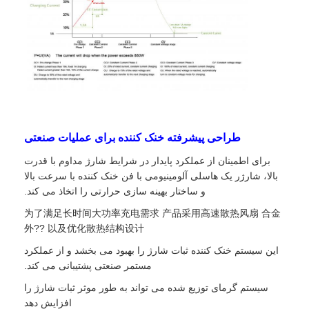
طراحی پیشرفته خنک کننده برای عملیات صنعتی
برای اطمینان از عملکرد پایدار در شرایط شارژ مداوم با قدرت
بالا، شارژر یک هاسلی آلومینیومی با فن خنک کننده با سرعت بالا
و ساختار بهینه سازی حرارتی را اتخاذ می کند.
为了满足长时间大功率充电需求 产品采用高速散热风扇 合金
外?? 以及优化散热结构设计
این سیستم خنک کننده ثبات شارژ را بهبود می بخشد و از عملکرد
مستمر صنعتی پشتیبانی می کند.
سیستم گرمای توزیع شده می تواند به طور موثر ثبات شارژ را
افزایش دهد