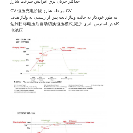
حداکثر جریان برق افزایش سرعت شارژ
CV مرحله شارژ CV 恒压充电阶段
به طور خودکار به حالت ولتاژ ثابت پس از رسیدن به ولتاژ هدف
کاهش استرس باتری 达到目标电压后自动切换恒压模式,减少
电池压