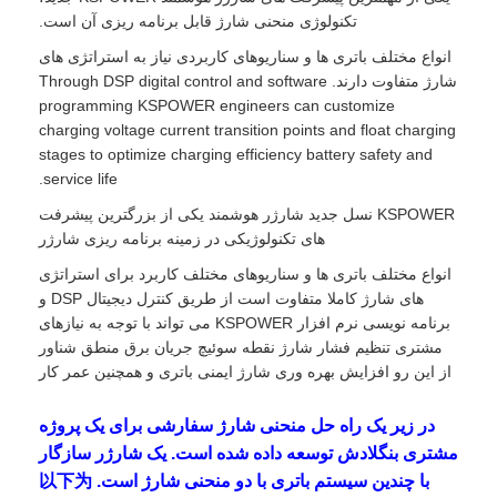
تکنولوژی منحنی شارژ قابل برنامه ریزی آن است.
انواع مختلف باتری ها و سناریوهای کاربردی نیاز به استراتژی های
شارژ متفاوت دارند. Through DSP digital control and software
programming KSPOWER engineers can customize
charging voltage current transition points and float charging
stages to optimize charging efficiency battery safety and
service life.
KSPOWER نسل جدید شارژر هوشمند یکی از بزرگترین پیشرفت
های تکنولوژیکی در زمینه برنامه ریزی شارژر
انواع مختلف باتری ها و سناریوهای مختلف کاربرد برای استراتژی
های شارژ کاملا متفاوت است از طریق کنترل دیجیتال DSP و
برنامه نویسی نرم افزار KSPOWER می تواند با توجه به نیازهای
مشتری تنظیم فشار شارژ نقطه سوئیچ جریان برق منطق شناور
از این رو افزایش بهره وری شارژ ایمنی باتری و همچنین عمر کار
در زیر یک راه حل منحنی شارژ سفارشی برای یک پروژه
مشتری بنگلادش توسعه داده شده است. یک شارژر سازگار
با چندین سیستم باتری با دو منحنی شارژ است. 以下为