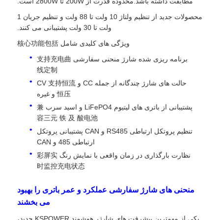
مطابقت داشته باشد.محدوده قدرت از 200W تا 2800W است.
محصولات جدید از تنظیم ولتاژ 10 ولت تا 88 ولت و تنظیم جریان 1
ولت تا 30 ولت پشتیبانی می کنند.
ویژگی های کلیدی شامل 核心功能包括
برنامه ریزی شده شارژ منحنی سفارشی 支持充电曲
线定制
حالت های شارژ چندگانه از جمله CC و CV 支持恒流
恒压 و غیره
پشتیبانی از باتری های لیتیوم LiFePO4 و اسید سرب 兼
容三元 铁 及 酸电池
تنظیم پروتکل ارتباطی RS485 و CAN پشتیبانی پروتکل
ارتباطی 485 و CAN
نظارت بارگذاری در زمان واقعی با نمایش رنگ 彩屏实
时监控充电状态
منحنی های شارژ سفارشی عملکرد و عمر باتری را بهبود
می بخشند
یکی از مهمترین پیشرفت های شارژر هوشمند KSPOWER جدید،