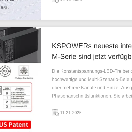
KSPOWERs neueste intell
M-Serie sind jetzt verfügb
Die Konstantspannungs-LED-Treiber der
hochwertige und Multi-Szenario-Bele
über mehrere Kanäle und Einzel-Ausg
Phasenanschnittsfunktionen. Sie arbei
11-21-2025