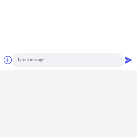
Photo
Video Call
Audio Call