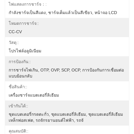
ไฟแสดงการชาร์จ：:
กำลังชาร์จเป็นสีแดง, ชาร์จเต็มแล้วเป็นสีเขียว, หน้าจอ LCD
โหมดการชาร์จ::
CC-CV
วัสดุ::
โปรไฟล์อลูมิเนียม
การป้องกัน::
การชาร์จไฟเกิน, OTP, OVP, SCP, OCP, การป้องกันการเชื่อมต่อ
แบบย้อนกลับ
ชื่อสินค้า::
เครื่องชาร์จแบตเตอรี่ลิเธียม
เข้ากันได้::
ชุดแบตเตอรี่กรดตะกั่ว, ชุดแบตเตอรี่ลิเธียม, ชุดแบตเตอรี่ลิเธียม
เหล็กฟอสเฟต, รถจักรยานยนต์ไฟฟ้า, รถจั
คุณสมบัติ::