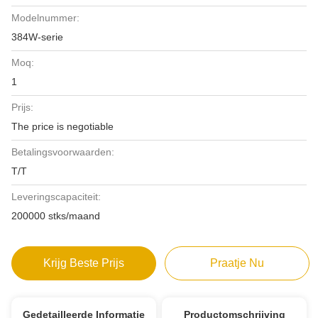
Modelnummer:
384W-serie
Moq:
1
Prijs:
The price is negotiable
Betalingsvoorwaarden:
T/T
Leveringscapaciteit:
200000 stks/maand
Krijg Beste Prijs
Praatje Nu
Gedetailleerde Informatie
Productomschrijving