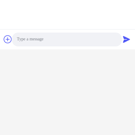
Markeringen:
E-Bike Batterij Oplader
Photo
Batterijadapteroplader
Video Call
Biciclebatterijoplader
Audio Call
Verwante Producten