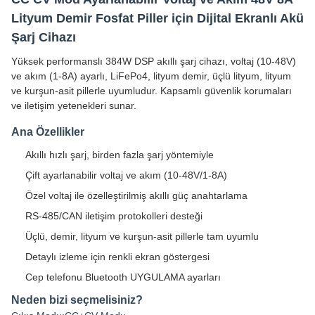
Lityum Demir Fosfat Piller için Dijital Ekranlı Akü
Şarj Cihazı
Yüksek performanslı 384W DSP akıllı şarj cihazı, voltaj (10-48V)
ve akım (1-8A) ayarlı, LiFePo4, lityum demir, üçlü lityum, lityum
ve kurşun-asit pillerle uyumludur. Kapsamlı güvenlik korumaları
ve iletişim yetenekleri sunar.
Ana Özellikler
Akıllı hızlı şarj, birden fazla şarj yöntemiyle
Çift ayarlanabilir voltaj ve akım (10-48V/1-8A)
Özel voltaj ile özelleştirilmiş akıllı güç anahtarlama
RS-485/CAN iletişim protokolleri desteği
Üçlü, demir, lityum ve kurşun-asit pillerle tam uyumlu
Detaylı izleme için renkli ekran göstergesi
Cep telefonu Bluetooth UYGULAMA ayarları
Neden bizi seçmelisiniz?