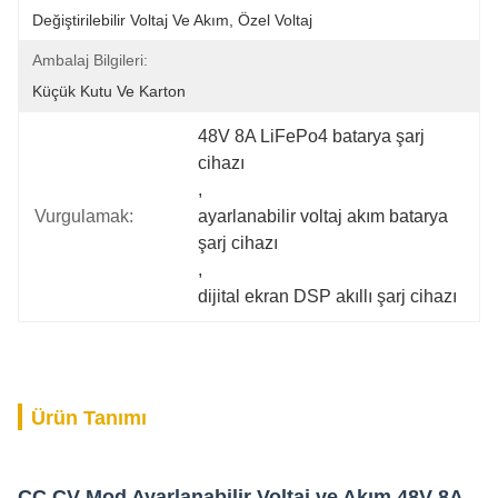
Değiştirilebilir Voltaj Ve Akım, Özel Voltaj
Ambalaj Bilgileri:
Küçük Kutu Ve Karton
48V 8A LiFePo4 batarya şarj 
cihazı
, 
Vurgulamak:
ayarlanabilir voltaj akım batarya 
şarj cihazı
, 
dijital ekran DSP akıllı şarj cihazı
Ürün Tanımı
CC CV Mod Ayarlanabilir Voltaj ve Akım 48V 8A