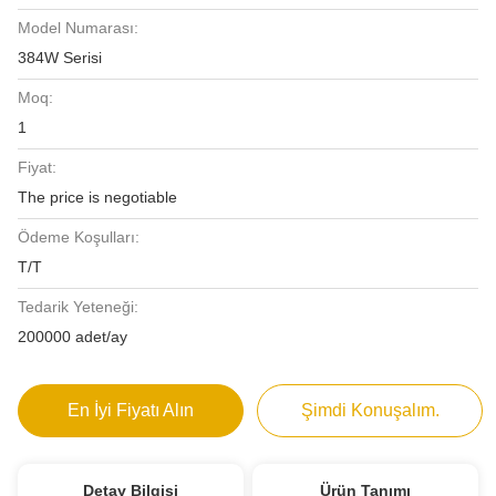
Model Numarası:
384W Serisi
Moq:
1
Fiyat:
The price is negotiable
Ödeme Koşulları:
T/T
Tedarik Yeteneği:
200000 adet/ay
En İyi Fiyatı Alın
Şimdi Konuşalım.
Detay Bilgisi
Ürün Tanımı