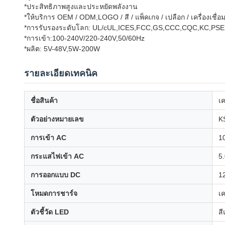
*ประสิทธิภาพสูงและประหยัดพลังงาน
*ให้บริการ OEM / ODM,LOGO / สี / แพ็คเกจ / เปลือก / เครื่องเชื่
*การรับรองระดับโลก: UL/cUL,ICES,FCC,GS,CCC,CQC,KC,PSE
*การเข้า:100-240V/220-240V,50/60Hz
*ผลิต: 5V-48V,5W-200W
รายละเอียดเทคนิค
ชื่อสินค้า
เค
ตัวอย่างหมายเลข
K
การเข้า AC
1
กระแสไฟเข้า AC
5.
การออกแบบ DC
1
โหมดการชาร์จ
เ
ตัวชี้วัด LED
สี