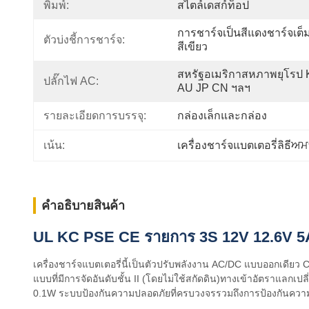
พิมพ์:
สไตล์เดสก์ท็อป
การชาร์จเป็นสีแดงชาร์จเต็ม
ตัวบ่งชี้การชาร์จ:
สีเขียว
สหรัฐอเมริกาสหภาพยุโรป 
ปลั๊กไฟ AC:
AU JP CN ฯลฯ
รายละเอียดการบรรจุ:
กล่องเล็กและกล่อง
เน้น:
เครื่องชาร์จแบตเตอรี่ลิธีਅ
คําอธิบายสินค้า
UL KC PSE CE รายการ 3S 12V 12.6V 5A 
เครื่องชาร์จแบตเตอรี่นี้เป็นตัวปรับพลังงาน AC/DC แบบออกเดียว C
แบบที่มีการจัดอันดับชั้น II (โดยไม่ใช้สกัดดิน)ทางเข้าอัตราแลกเป
0.1W ระบบป้องกันความปลอดภัยที่ครบวงจรรวมถึงการป้องกันควา