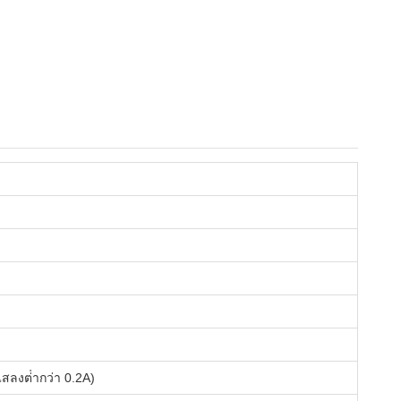
สลงต่ํากว่า 0.2A)