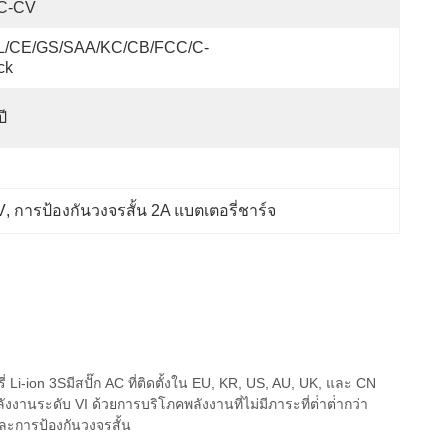
C-CV
L/CE/GS/SAA/KC/CB/FCC/C-
ck
ปี
V
, 
การป้องกันวงจรสั้น 2A แบตเตอรี่ชาร์จ
Li-ion 3Sมีสปั๊ก AC ที่ติดตั้งใน EU, KR, US, AU, UK, และ CN
งานระดับ VI ด้วยการบริโภคพลังงานที่ไม่มีภาระที่ต่ําต่ํากว่า
ะการป้องกันวงจรสั้น