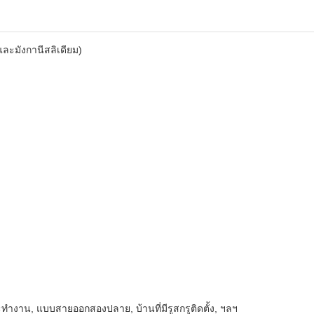
และมังกานีสลิเดียม)
างาน, แบบสายออกสองปลาย, บ้านที่มีรูสกรูติดตั้ง, ฯลฯ