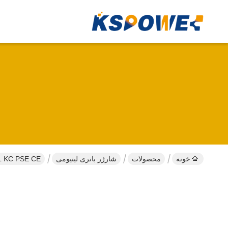
خونه
محصولات
شارژر باتری لیتیومی
UL KC PSE CE لیست شده شارژر باتری لیتیوم 12.6V 5A با حالت 