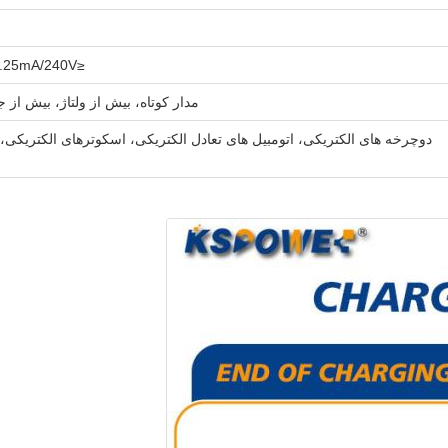
≤0.25mA/240V برای محصولات کلاس II؛ ≤0.75mA/240V برای محصولات کلاس I
مدار کوتاه، بیش از ولتاژ، بیش ا