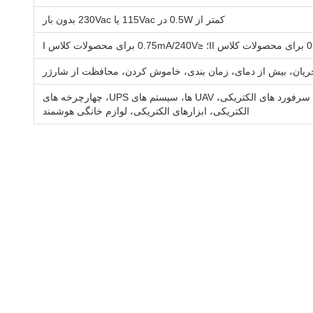
کمتر از 0.5W در 115Vac یا 230Vac بدون بار
ز جریان، بیش از دمای، زمان بندی، خاموش کردن، محافظت از شارژر
دوچرخه های الکتریکی، اتومبیل های تعادل الکتریکی، اسکوترهای الکتریکی، سرفورد های الکتریکی، UAV ها، سیستم های UPS، چهارچرخه های
الکتریکی، ابزارهای الکتریکی، لوازم خانگی هوشمند