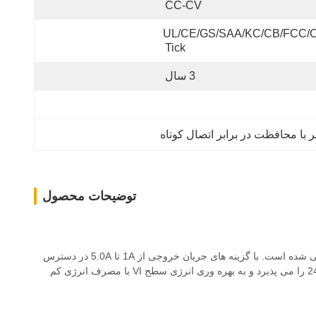
CC-CV
UL/CE/GS/SAA/KC/CB/FCC/C
Tick
3 سال
توضیحات محصول
این شارژر باتری یک آداپتور قدرت AC / DC با خروجی واحد CC + CV بسیار قابل اعتماد است که به طور خاص برای باتری های لیتیوم یون 3S طراحی شده است. با گزینه های جریان خروجی از 1A تا 5.0A در دسترس
است.که دارای پلاگین ثابت AC در اتحادیه اروپا استنوع های طبقه II، KR، US، AU، UK، و CN (بدون پیچ زمین)ورودی AC جهانی طیف ولتاژ 100-240V را می پذیرد و به بهره وری انرژی سطح VI با مصرف انرژی کم