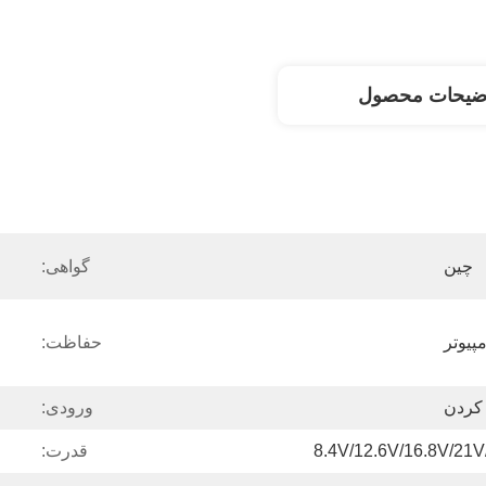
ضیحات محصول
چین
گواهی:
پیوتر
حفاظت:
کردن
ورودی:
8.4V/12.6V/16.8V/21V
قدرت: