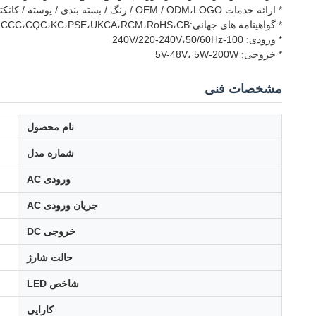
* ارائه خدمات OEM / ODM،LOGO / رنگ / بسته بندی / پوسته / کانکتور / سیم می تواند سفارشی شود
* گواهینامه های جهانی:UL/cUL،ICES،FCC،GS،CCC،CQC،KC،PSE،UKCA،RCM،RoHS،CB و غیره
* ورودی: 100-240V/220-240V،50/60Hz
* خروجی: 5V-48V، 5W-200W
مشخصات فنی
نام محصول
شماره مدل
ورودی AC
جریان ورودی AC
خروجی DC
حالت شارژ
شاخص LED
کارایی