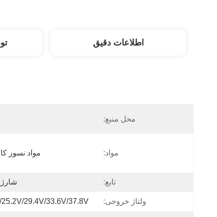
اطلاعات دقیق
تو
محل منبع:
مواد:
مواد نسوز کام
تابع:
شارژ 
ولتاژ خروجی:
/25.2V/29.4V/33.6V/37.8V