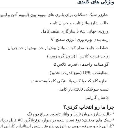
ویژگی های کلیدی
شارژر سبک دسکتاپ برای باتری های لیتیوم یون (لیتیوم آهن و لیتیوم
حالت شارژ ولتاژ ثابت و جریان ثابت
ورودی جهانی AC با سازگاری طیف کامل
رتبه بندی بهره وری انرژی سطح VI
حفاظت جامع: مدار کوتاه، ولتاژ بیش از حد، بیش از حد جریان
واحد قدرت کلاس II (بدون گره زمین)
گواهینامه واحدهای قدرت کلاس 2
مطابقت با LPS (منبع قدرت محدود)
اندازه کامپکت با کیف پلاستیکی کاملا بسته شده
تست سوختگی 100٪ بار کامل
3 سال گارانتی
چرا ما رو انتخاب کردي؟
* حالت شارژ جریان ثابت و ولتاژ ثابت،با چراغ دو رنگ
* سبک های مختلف: نوع نصب شده در دیوار، نوع پلاگین AC قابل برداشت، نوع میز کار، سبک دو سرخرید، خانه با سوراخ پیچ ثابت، و غیره
*کارایی بالا و صرفه جویی در انرژی،پذیرفتن شش استاندارد کارایی ان