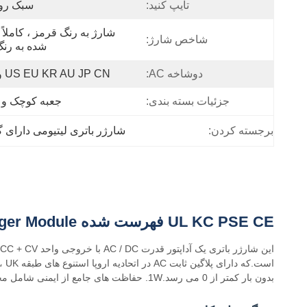
تایپ کنید:
سبک رو
شاخص شارژ:
شده به رن
دوشاخه AC:
US EU KR AU JP CN و غیره
جزئیات بسته بندی:
جعبه کوچک و 
برجسته کردن:
شارژر باتری لیتیومی دارای گوا
UL KC PSE CE فهرست شده 3S 12V 12.6V 5A Lithium Ion Battery Charger Module
بدون بار کمتر از 0 می رسد.1W. حفاظت های جامع از ایمنی شامل محافظت از جریان بیش از حد، ولتاژ بیش از حد و مدار کوتاه است.