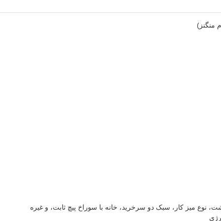
 منگنز)
رژی