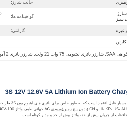
میزی
حالت شارژ:
شارژ به رنگ قرمز ، کاملاً شارژ 
-
گواهینامه ها:
گ سبز
گارانتی:
کارتن
هی SAA
, 
شارژر باتری لیتیومی 75 وات 21 ولت
, 
شارژر باتری 2 آمپر با محافظت در برابر اتصال کوتاه