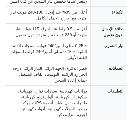
(يتغير عندما ينخفض تيار الشحن عن 0.2 أمبير)
الكفاءة
أعلى من 89% عند إدخال 100-240 فولت تيار
متردد مع إخراج الحمل الكامل
طاقة الإدخال
أقل من 0.5 واط عند إخراج 115 فولت تيار
بدون تحميل
متردد أو 230 فولت تيار متردد بدون تحميل
تيار التسرب
≤ 0.25 مللي أمبير/240 فولت لمنتجات الفئة
الثانية؛ ≤ 0.75 مللي أمبير/240 فولت لمنتجات
الفئة الأولى
الحمايات
قصر الدائرة، الجهد الزائد، التيار الزائد، درجة
الحرارة الزائدة، التوقيت، إيقاف التشغيل،
حماية إعادة الشحن
التطبيقات
دراجات كهربائية، سيارات توازن كهربائية،
سكوترات كهربائية، ألواح تزلج كهربائية،
طائرات بدون طيار، أنظمة UPS، مركبات
رباعية العجلات كهربائية، أدوات كهربائية،
أجهزة منزلية ذكية