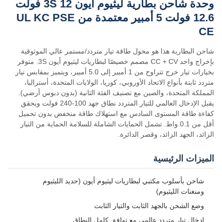
وحدة شاحن بطارية ليثيوم أيون 3S 12 فولت
12.6 فولت 5 أمبير معتمدة من UL KC PSE
CE
شاحن البطارية هذا هو محول طاقة تيار متردد/مستمر عالي الموثوقية
بإخراج واحد CC + CV مصمم خصيصًا لبطاريات ليثيوم أيون 3S. متوفر
بخيارات تيار خرج تتراوح من 1 أمبير إلى 5.0 أمبير، ويتميز بمقابس تيار
متردد ثابتة بأنواع الاتحاد الأوروبي، كوريا، الولايات المتحدة، أستراليا،
المملكة المتحدة، والصين مع تصنيف الفئة الثانية (بدون دبوس أرضي).
يقبل الإدخال العالمي للتيار المتردد نطاق جهد 100-240 فولت ويحقق
كفاءة طاقة المستوى السادس مع استهلاك طاقة منخفض بدون تحميل
أقل من 0.1 واط. تشمل الحمايات الشاملة للسلامة الحماية من التيار
الزائد، الجهد الزائد، وقصر الدائرة.
الميزات الرئيسية
شاحن بأسلوب مكتبي لبطاريات ليثيوم أيون (حديد الليثيوم
ومنغنات الليثيوم)
وضع الشحن بالجهد الثابت والتيار الثابت
إدخال تيار متردد عالمي مع توافق كامل النطاق