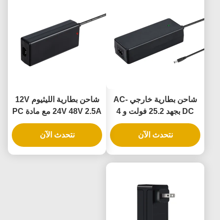
شاحن بطارية خارجي AC-
شاحن بطارية الليثيوم 12V
DC بجهد 25.2 فولت و 4
24V 48V 2.5A مع مادة PC
أمبير لبطاريات 18650، مع
مقاومة للحريق وحماية
نتحدث الآن
مادة مقاومة للحريق من
نتحدث الآن
الدائرة القصيرة للدراجات
البولي كربونات (PC)
النارية
لبطاريات الليثيوم أيون