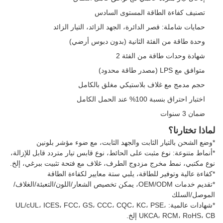
تصنيف كفاءة الطاقة المستوى السادس
حمايات شاملة: قصر الدائرة، الجهد الزائد، التيار الزائد
وحدة طاقة من الفئة الثانية (بدون دبوس أرضي)
شهادة وحدات طاقة من الفئة 2
متوافق مع LPS (مصدر طاقة محدود)
حجم مدمج مع غلاف بلاستيكي مغلق بالكامل
اختبار احتراق بنسبة 100% عند الحمل الكامل
ضمان 3 سنوات
لماذا تختارنا؟
*وضع الشحن بالتيار الثابت والجهد الثابت، مع ضوء مؤشر بلونين
*أنماط متنوعة: نوع مثبت على الحائط، نوع قابس تيار متردد قابل للإزالة،
نوع مكتبي، نمط مخرج مزدوج الطرف، غلاف مع فتحة تثبيت ببرغي، إلخ.
*كفاءة عالية وتوفير للطاقة، يلبي ستة معايير لكفاءة الطاقة
*تقديم خدمات OEM/ODM، يمكن تخصيص الشعار/اللون/التعبئة/الغلاف/
الموصل/السلك
*شهادات عالمية: UL/cUL، ICES، FCC، GS، CCC، CQC، KC، PSE،
UKCA، RCM، RoHS، CB إلخ.