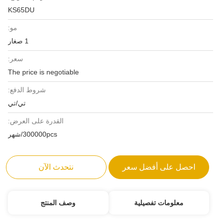
KS65DU
مو:
1 صغار
سعر:
The price is negotiable
شروط الدفع:
تي/تي
القدرة على العرض:
300000pcs/شهر
احصل على أفضل سعر
نتحدث الآن
معلومات تفصيلية
وصف المنتج