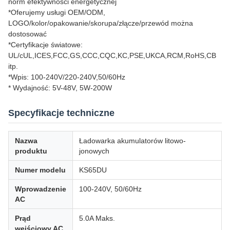
norm efektywności energetycznej
*Oferujemy usługi OEM/ODM,
LOGO/kolor/opakowanie/skorupa/złącze/przewód można
dostosować
*Certyfikacje światowe:
UL/cUL,ICES,FCC,GS,CCC,CQC,KC,PSE,UKCA,RCM,RoHS,CB
itp.
*Wpis: 100-240V/220-240V,50/60Hz
* Wydajność: 5V-48V, 5W-200W
Specyfikacje techniczne
Nazwa
Ładowarka akumulatorów litowo-
produktu
jonowych
Numer modelu
KS65DU
Wprowadzenie
100-240V, 50/60Hz
AC
Prąd
5.0A Maks.
wejściowy AC