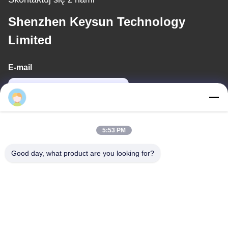
Shenzhen Keysun Technology
Limited
E-mail
power06@szzhpower.com
Nasz adres
5:53 PM
Adres
Good day, what product are you looking for?
89A piętro, budynek 2, Fengxing Lane nr.1, Fenghuang
Community, Fuyong St., Baoan District, Shenzhen, Guangdong,
Chiny
Tel.
0086-755-81461285