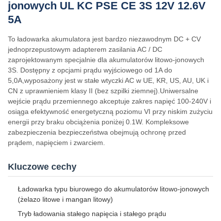
jonowych UL KC PSE CE 3S 12V 12.6V
5A
To ładowarka akumulatora jest bardzo niezawodnym DC + CV
jednoprzepustowym adapterem zasilania AC / DC
zaprojektowanym specjalnie dla akumulatorów litowo-jonowych
3S. Dostępny z opcjami prądu wyjściowego od 1A do
5,0A,wyposażony jest w stałe wtyczki AC w UE, KR, US, AU, UK i
CN z uprawnieniem klasy II (bez szpilki ziemnej).Uniwersalne
wejście prądu przemiennego akceptuje zakres napięć 100-240V i
osiąga efektywność energetyczną poziomu VI przy niskim zużyciu
energii przy braku obciążenia poniżej 0.1W. Kompleksowe
zabezpieczenia bezpieczeństwa obejmują ochronę przed
prądem, napięciem i zwarciem.
Kluczowe cechy
Ładowarka typu biurowego do akumulatorów litowo-jonowych
(żelazo litowe i mangan litowy)
Tryb ładowania stałego napięcia i stałego prądu