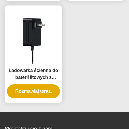
baterii litowo-jonowych
zwarciem dla skuterów
Ebike
Ładowarka ścienna do
baterii litowych z
wyjściem 16,8V 25,2V,
Rozmawiaj teraz.
materiał PC
ognioodporny
Skontaktuj się z nami