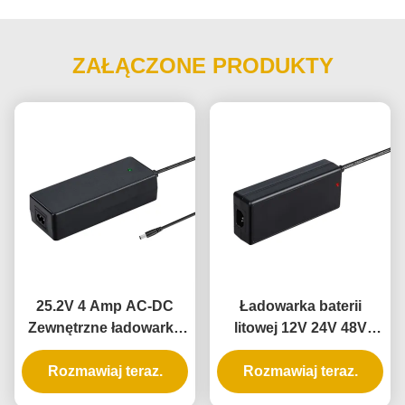
ZAŁĄCZONE PRODUKTY
25.2V 4 Amp AC-DC
Ładowarka baterii
Zewnętrzne ładowarka
litowej 12V 24V 48V
baterii 18650 z PC
2.5A z PC materiałem
Rozmawiaj teraz.
materiałem
ognioodpornym i
Rozmawiaj teraz.
ognioodpornym do
ochroną przed