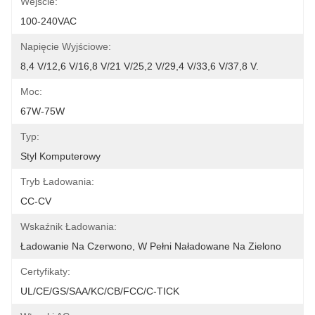
Wejście:
100-240VAC
Napięcie Wyjściowe:
8,4 V/12,6 V/16,8 V/21 V/25,2 V/29,4 V/33,6 V/37,8 V.
Moc:
67W-75W
Typ:
Styl Komputerowy
Tryb Ładowania:
CC-CV
Wskaźnik Ładowania:
Ładowanie Na Czerwono, W Pełni Naładowane Na Zielono
Certyfikaty:
UL/CE/GS/SAA/KC/CB/FCC/C-TICK