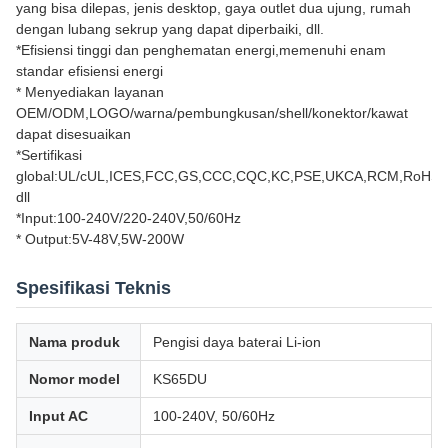
yang bisa dilepas, jenis desktop, gaya outlet dua ujung, rumah
dengan lubang sekrup yang dapat diperbaiki, dll.
*Efisiensi tinggi dan penghematan energi,memenuhi enam
standar efisiensi energi
* Menyediakan layanan
OEM/ODM,LOGO/warna/pembungkusan/shell/konektor/kawat
dapat disesuaikan
*Sertifikasi
global:UL/cUL,ICES,FCC,GS,CCC,CQC,KC,PSE,UKCA,RCM,RoHS,
dll
*Input:100-240V/220-240V,50/60Hz
* Output:5V-48V,5W-200W
Spesifikasi Teknis
Nama produk
Pengisi daya baterai Li-ion
Nomor model
KS65DU
Input AC
100-240V, 50/60Hz