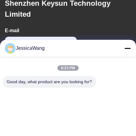
Shenzhen Keysun Technology
Limited
E-mail
power06@szzhpower.com
JessicaWang
Alamat Kami
8:23 PM
Alamat
Good day, what product are you looking for?
8Lantai 9A, Bangunan 2, Fengxing Lane No.1, Komunitas
Fenghuang, Jalan Fuyong, Distrik Baoan, Shenzhen,
Guangdong, Cina
Telp
0086-755-81461285