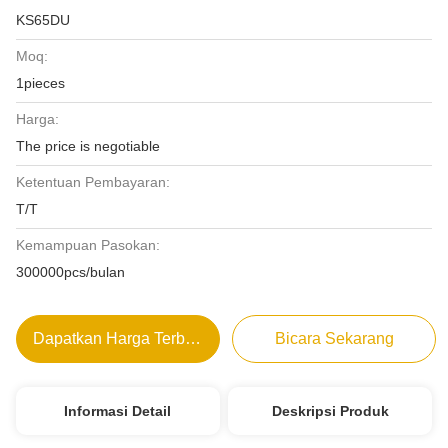
KS65DU
Moq:
1pieces
Harga:
The price is negotiable
Ketentuan Pembayaran:
T/T
Kemampuan Pasokan:
300000pcs/bulan
Dapatkan Harga Terbaik
Bicara Sekarang
Informasi Detail
Deskripsi Produk