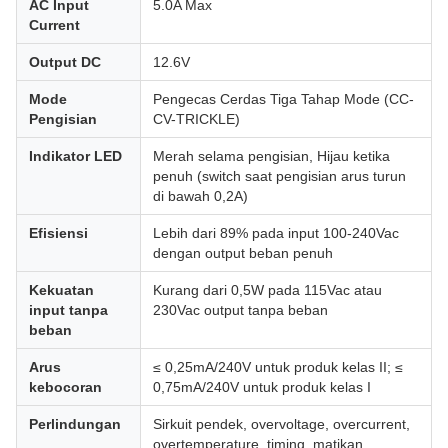
AC Input
5.0A Max
Current
Output DC
12.6V
Mode
Pengecas Cerdas Tiga Tahap Mode (CC-
Pengisian
CV-TRICKLE)
Indikator LED
Merah selama pengisian, Hijau ketika
penuh (switch saat pengisian arus turun
di bawah 0,2A)
Efisiensi
Lebih dari 89% pada input 100-240Vac
dengan output beban penuh
Kekuatan
Kurang dari 0,5W pada 115Vac atau
input tanpa
230Vac output tanpa beban
beban
Arus
≤ 0,25mA/240V untuk produk kelas II; ≤
kebocoran
0,75mA/240V untuk produk kelas I
Perlindungan
Sirkuit pendek, overvoltage, overcurrent,
overtemperature, timing, matikan,