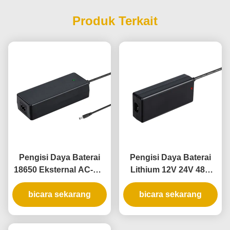
Produk Terkait
Pengisi Daya Baterai
Pengisi Daya Baterai
18650 Eksternal AC-DC
Lithium 12V 24V 48V
25.2 Volt 4 Amp dengan
2.5A dengan Material
Material Tahan Api PC
bicara sekarang
Tahan Api PC dan
bicara sekarang
untuk Baterai Li-ion
Perlindungan Sirkuit
Pendek untuk Skuter