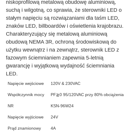
niskoprofilową metalową obudowę aluminiową, 
suchą i wilgotną, co sprawia, że sterowniki LED o 
stałym napięciu są rozwiązaniami dla taśm LED, 
znaków LED, billboardów i oświetlenia krajobrazu. 
Charakteryzujący się metalową aluminiową 
obudową NEMA 3R, ochroną środowiskową do 
użytku wewnątrz i na zewnątrz, sterownik LED z 
fazowym ściemnianiem zapewnia 5-letnią 
gwarancję i wyjątkową wydajność ściemniania 
LED.
Napięcie wejściowe
120V & 230VAC
Współczynnik mocy
PF≧0 95/120VAC przy 80% obciążenia
NR
KSN-96W24
Napięcie wyjściowe
24V
Prąd znamionowy
4A