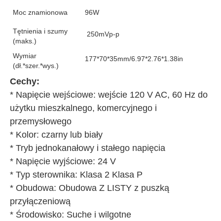
Moc znamionowa
96W
Tętnienia i szumy
250mVp-p
(maks.)
Wymiar
177*70*35mm/6.97*2.76*1.38in
(dł.*szer.*wys.)
Cechy: 
* Napięcie wejściowe: wejście 120 V AC, 60 Hz do 
użytku mieszkalnego, komercyjnego i 
przemysłowego
* Kolor: czarny lub biały
* Tryb jednokanałowy i stałego napięcia
* Napięcie wyjściowe: 24 V
* Typ sterownika: Klasa 2 Klasa P
* Obudowa: Obudowa Z LISTY z puszką 
przyłączeniową
* Środowisko: Suche i wilgotne