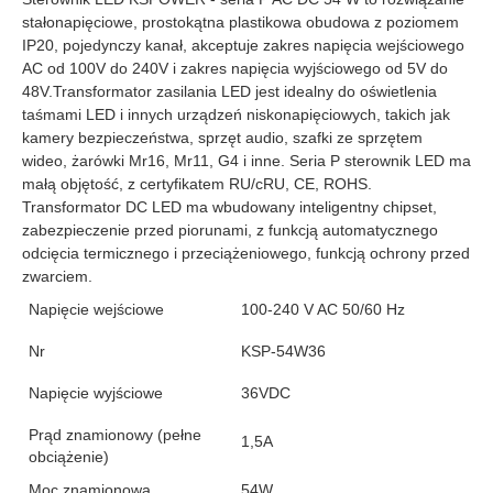
stałonapięciowe, prostokątna plastikowa obudowa z poziomem 
IP20, pojedynczy kanał, akceptuje zakres napięcia wejściowego 
AC od 100V do 240V i zakres napięcia wyjściowego od 5V do 
48V.
Transformator zasilania LED jest idealny do oświetlenia 
taśmami LED i innych urządzeń niskonapięciowych, takich jak 
kamery bezpieczeństwa, sprzęt audio, szafki ze sprzętem 
wideo, żarówki Mr16, Mr11, G4 i inne. 
Seria P
 sterownik LED ma 
małą objętość, z certyfikatem RU/cRU, CE, ROHS. 
Transformator DC LED ma wbudowany inteligentny chipset, 
zabezpieczenie przed piorunami, z funkcją automatycznego 
odcięcia termicznego i przeciążeniowego, funkcją ochrony przed 
zwarciem.
Napięcie wejściowe
100-240 V AC 50/60 Hz
Nr
KSP-54W36
Napięcie wyjściowe
36VDC
Prąd znamionowy (pełne
1,5A
obciążenie)
Moc znamionowa
54W