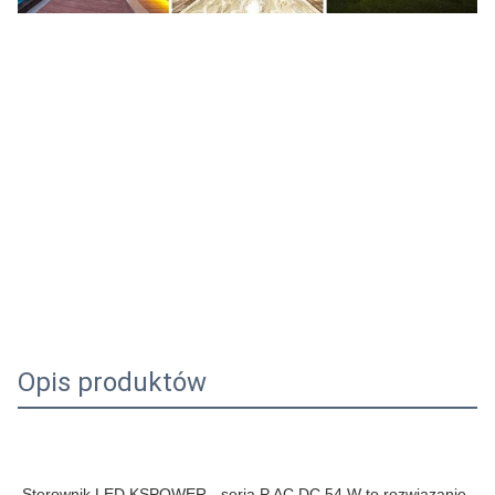
Opis produktów
36V 1,5A 54W 36 V Vdc Volt Wolty 36volt 36vdc 1,5 A Amper 
Ampery Amper 1,5amps 1500ma 54 W Wat Waty 54Watt 
54Watts
Sterownik LED KSPOWER - seria P AC DC 54 W to rozwiązanie 