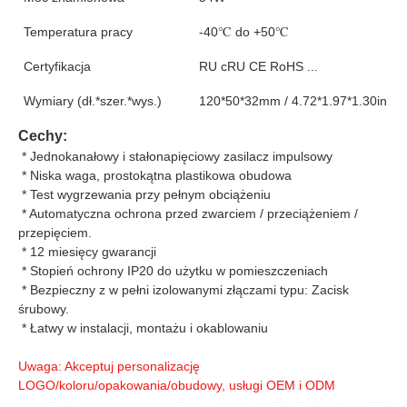
Temperatura pracy
-40℃ do +50℃
Certyfikacja
RU cRU CE RoHS ...
Wymiary (dł.*szer.*wys.)
120*50*32mm / 4.72*1.97*1.30in
Cechy:
 * Jednokanałowy i stałonapięciowy zasilacz impulsowy
 * Niska waga, prostokątna plastikowa obudowa
 * Test wygrzewania przy pełnym obciążeniu
 * Automatyczna ochrona przed zwarciem / przeciążeniem / 
przepięciem.
 * 12 miesięcy gwarancji
 * Stopień ochrony IP20 do użytku w pomieszczeniach
 * Bezpieczny z w pełni izolowanymi złączami typu: Zacisk 
śrubowy.
 * Łatwy w instalacji, montażu i okablowaniu
Uwaga: Akceptuj personalizację 
LOGO/koloru/opakowania/obudowy, usługi OEM i ODM