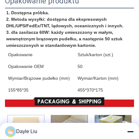
Opakowanie produktu
1. Dostępna próbka.
2. Metoda wysyłki: dostępna dla ekspresowych 
DHL/UPS/FedEx/TNT, lądowych, oceanicznych i innych.
3. dla zasilacza 60W: każdy umieszczony w małym, 
wewnętrznym brązowym pudełku, a następnie 50 sztuk 
umieszczonych w standardowym kartonie.
Opakowanie
Sztuk/karton (szt.)
Opakowanie OEM
50
Wymiar/Brązowe pudełko (mm)
Wymiar/Karton (mm)
155*85*35
455*370*175
Dayle Liu