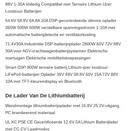
88V 1-30A Volledig Compatibel met Ternaire Lithium IJzer
Loodzuur Batterijen
54.6V 58.8V 6A 8A 10A DSP-gecontroleerde slimme oplader
360W 500W 600W verstelbare spanningsstroom 1-10A met
automatische batterijdetectie en ventilatorkoeling
71.4V30A Industriële DSP-batterijoplader 2800W 60V 72V 88V
30A voor AGV-vrachtwagenbatterijsystemen Elektrische
voertuigen Elektrische mobiliteitstoepassingen
Smart DSP 900W ternaire batterij Lithium-ijzer loodzuur
LiFePo4-batterijen Oplader 36V 48V 58.8V 60V 15A 72V 88V
10A met TFT-kleurendisplay en Bluetooth
De Lader Van De Lithiumbatterij
Wandmontage lithiumbatterijoplader met 16.8V 25.2V-uitgang,
PC brandwerend materiaal
UL KC PSE CE Gecertificeerde 12.6V 5A Lithium Batterijlader
met CC-CV Laadmodus