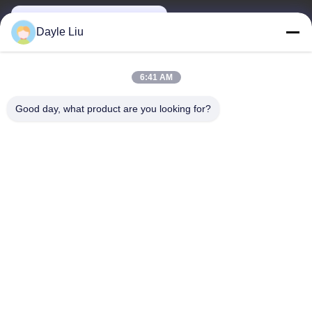
dayle@keysuntech.com
Dayle Liu
Ons adres
6:41 AM
Adres
Good day, what product are you looking for?
8, 9A Verdieping, Gebouw 2, Fengxing Steeg Nr. 1, Fenghuang
Gemeenschap, Fuyong Str., Baoan Dist., Shenzhen, Guangdong,
China
Tel.
0086-755-81461285
Privacybeleid
|
Sitemap
De Goede Kwaliteit van China 0-10v Dimbare Driver Leverancier.