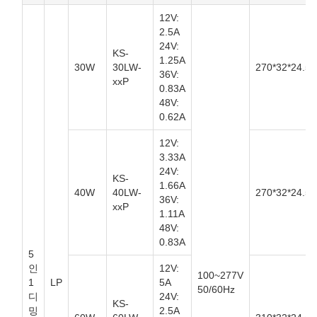
12V:
2.5A
24V:
KS-
1.25A
30W
30LW-
270*32*24.5
36V:
xxP
0.83A
48V:
0.62A
12V:
3.33A
24V:
KS-
1.66A
40W
40LW-
270*32*24.5
36V:
xxP
1.11A
48V:
0.83A
5
인
12V:
100~277V
1
LP
5A
50/60Hz
디
24V:
KS-
밍
2.5A