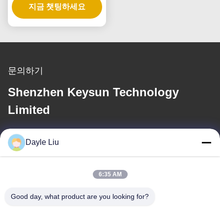
지금 챗팅하세요
문의하기
Shenzhen Keysun Technology
Limited
이메일
Dayle Liu
power06@szzhpower.com
6:35 AM
우리 주소
Good day, what product are you looking for?
주소