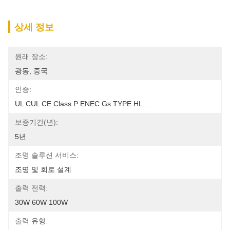
상세 정보
원래 장소:
광동, 중국
인증:
UL CUL CE Class P ENEC Gs TYPE HL...
보증기간(년):
5년
조명 솔루션 서비스:
조명 및 회로 설계
출력 전력:
30W 60W 100W
출력 유형: