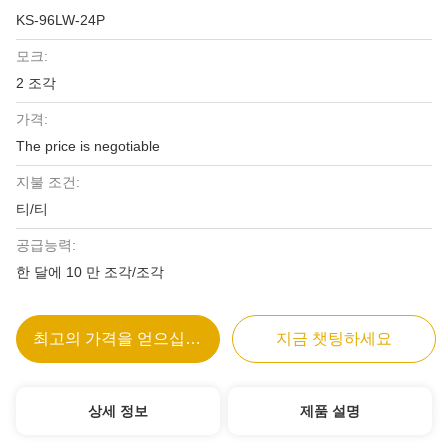
KS-96LW-24P
모크:
2 조각
가격:
The price is negotiable
지불 조건:
티/티
공급능력:
한 달에 10 만 조각/조각
최고의 가격을 얻으십시오
지금 챗팅하세요
상세 정보
제품 설명