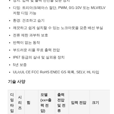
장치: 입력 및 출력 전선을 갖춘 장치
디밍: 트리아크/페아스 절단, PWM, 0/1-10V 또는 MLV/ELV
저항 디밍 가능
환경: 건조하고 습기
깨끗하고 쉽게 설치할 수 있는 노크아웃을 갖춘 배선 부실
전류 제한 과부하 보호
반짝이 없는 동작
부드러운 리플 무료 출력 전압
IP67 등급의 실내 및 실외용 장치
5년 보증
UL/cUL CE FCC RoHS ENEC GS 목록, SELV, HL 타입
기술 사양
디
모델
출력
시
밍
(xx=출
전압
리
힘
입력 전압
크기
타
력 전
및 전
즈
입
압)
류