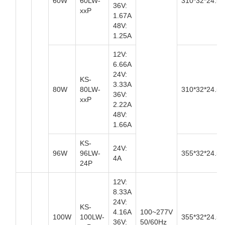
60W
60LW-
310*32*24.5
36V:
xxP
1.67A
48V:
1.25A
12V:
6.66A
24V:
KS-
3.33A
80W
80LW-
310*32*24.5
36V:
xxP
2.22A
48V:
1.66A
KS-
24V:
96W
96LW-
355*32*24.5
4A
24P
12V:
8.33A
24V:
KS-
4.16A
100~277V
100W
100LW-
355*32*24.5
36V:
50/60Hz