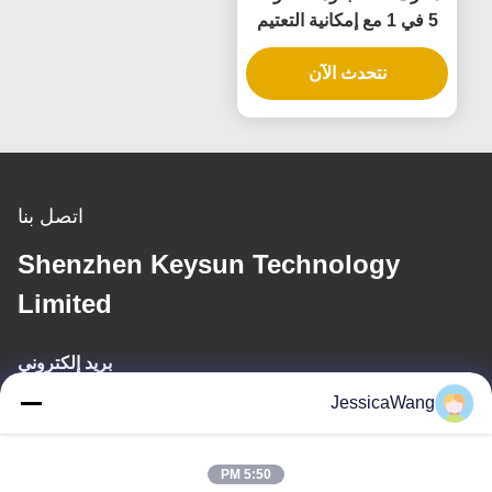
5 في 1 مع إمكانية التعتيم
بتصنيف IP65 لمصدر الطاقة
نتحدث الآن
القابل للتعتيم
اتصل بنا
Shenzhen Keysun Technology
Limited
بريد إلكتروني
JessicaWang
power06@szzhpower.com
5:50 PM