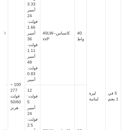
3.33
أمبير
24
فولت:
1.66
40
كانساس-40LW-
أمبير
واط
xxP
36
فولت:
1.11
أمبير
48
فولت:
0.83
أمبير
100 ~
277
12
5 في
ليرة
فولت:
فولت
1 يعتم
لبنانية
50/60
5
أمبير
هرتز
24
فولت:
2.5