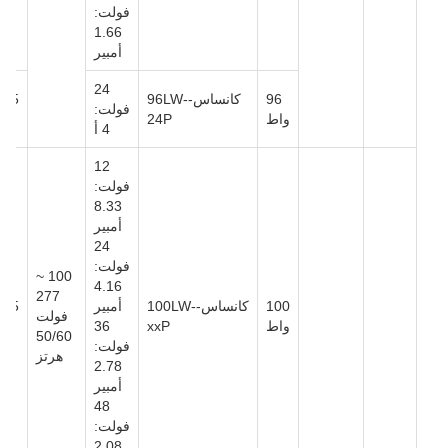
فولت:
1.66
أمبير
24
96
كانساس-96LW-
فولت:
واط
24P
4 أ
12
فولت:
8.33
أمبير
24
فولت:
100 ~
4.16
277
100
كانساس-100LW-
أمبير
فولت
واط
xxP
36
50/60
فولت:
هرتز
2.78
أمبير
48
فولت:
2.08