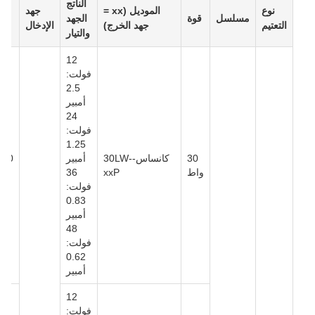
الناتج
نوع
الموديل (xx =
جهد
مسلسل
قوة
الجهد
التعتيم
جهد الخرج)
الإدخال
والتيار
12
فولت:
2.5
أمبير
24
فولت:
1.25
30
كانساس-30LW-
أمبير
واط
xxP
36
فولت:
0.83
أمبير
48
فولت:
0.62
أمبير
12
فولت: