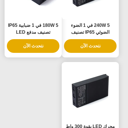
240W 5 في 1 الضوء
180W 5 في 1 ضبابية IP65
الضوئي IP65 تصنيف
تصنيف مدفع LED
مصابيح LED سائق ومصدر
لتطبيقات الإضاءة الخارجية
الطاقة LED الضوئي
نتحدث الآن
والداخلية
نتحدث الآن
محرك LED بقوة 300 واط