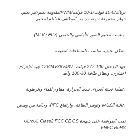
ترياك/0-10 فولت/1-10 فولت/PWM/مقاومة يعتم/غير يعتم،
تتوفر مجموعات متعددة من الوظائف القابلة للتعتيم.
.مناسبة لتعتيم الطور الأمامي والخلفي (MLV / ELV)
.شكل نحيف، مناسب للمساحات الضيقة
جهد الإدخال 100-277 فولت، 12V24V36V48V جهد ​​الإخراج
اختياري، ونطاق طاقة 30-100 واط
.عملية تعبئة الغراء، تبديد الحرارة، مقاوم للماء والرطوبة
.عالية الكفاءة وتوفير الطاقة، وارتفاع PFC، وخالية من وميض
تمت الموافقة على شهادة UL/cUL Class2 FCC CE GS
ENEC RoHS