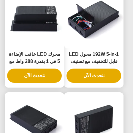
192W 5-in-1 محول LED
محرك LED خافت الإضاءة
قابل للتخفيف مع تصنيف
5 في 1 بقدرة 288 واط مع
IP65 لتطبيقات التخفيف
تصنيف IP65 لتطبيقات
نتحدث الآن
العالمي للمرحلة
نتحدث الآن
الإضاءة العامة