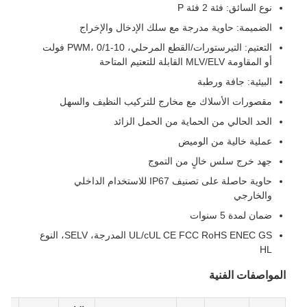
نوع السائق: فئة 2 فئة P
الضميمة: حاوية مدرجة مع سلك الإدخال والإخراج
التعتيم: التيرستورات/القطع المرحلي، PWM، 0/1-10 فولت
أو المقاومة MLV/ELV القابلة للتعتيم المتاحة
البيئية: جافة ورطبة
مقصورات الأسلاك مع مخارج للتركيب النظيف والسهل
الحد الحالي من الحماية من الحمل الزائد
عملية خالية من الوميض
جهد خرج سلس خالٍ من التموج
حاوية حاصلة على تصنيف IP67 للاستخدام الداخلي
والخارجي
ضمان لمدة 5 سنوات
UL/cUL CE FCC RoHS ENEC GS المدرجة، SELV، النوع
HL
المواصفات الفنية