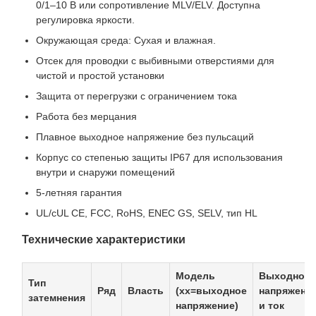
0/1–10 В или сопротивление MLV/ELV. Доступна
регулировка яркости.
Окружающая среда: Сухая и влажная.
Отсек для проводки с выбивными отверстиями для
чистой и простой установки
Защита от перегрузки с ограничением тока
Работа без мерцания
Плавное выходное напряжение без пульсаций
Корпус со степенью защиты IP67 для использования
внутри и снаружи помещений
5-летняя гарантия
UL/cUL CE, FCC, RoHS, ENEC GS, SELV, тип HL
Технические характеристики
Модель
Выходное
Тип
Ряд
Власть
(xx=выходное
напряжени
затемнения
напряжение)
и ток