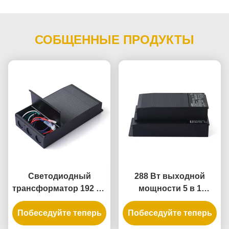
СОБЩЕННЫЕ ПРОДУКТЫ
Светодиодный
288 Вт выходной
трансформатор 192 Вт
мощности 5 в 1
5-в-1 с регулировкой
светодиодный
Побеседуйте теперь
яркости, степень
Побеседуйте теперь
драйвер с
защиты IP65, для
затуманиванием с